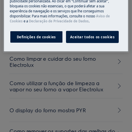
publicidade personalizada. Ao clicar em “Continuar sem aceitar”,
bloqueia os cookies não essenciais, o que poderá afetar a sua
Como limpar o forno Electrolux com
experiência de navegação e os serviços que lhe conseguimos
função pirolítica? (vídeo)
disponibilizar. Para mais informações, consulte o nosso
Aviso de
Cookies
e a
Declaração de Privacidade de Dados
.
O forno exibe a mensagem de erro C1, C2,
Definições de cookies
Aceitar todos os cookies
C3, C4
Como limpar e cuidar do seu forno
Electrolux
Como utilizar a função de limpeza a
vapor no seu forno a vapor Electrolux
O display do forno mostra PYR
Como remover os suportes das grelhas do