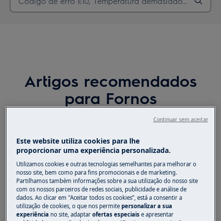
Artigos recomendados
para Fornos
Continuar sem aceitar
Este website utiliza cookies para lhe
Como levedar a massa no forno, se este
proporcionar uma experiência personalizada.
não estiver equipado com um programa
específico?
Utilizamos cookies e outras tecnologias semelhantes para melhorar o
nosso site, bem como para fins promocionais e de marketing.
Partilhamos também informações sobre a sua utilização do nosso site
com os nossos parceiros de redes sociais, publicidade e análise de
A ventoinha de arrefecimento do forno
dados. Ao clicar em "Aceitar todos os cookies”, está a consentir a
está sempre a funcionar
utilização de cookies, o que nos permite
personalizar a sua
experiência
no site, adaptar
ofertas especiais
e apresentar