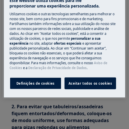
Este website utiliza cookies para lhe
quando são sujeitas a quaisquer tensões,
proporcionar uma experiência personalizada.
temperaturas extremamente altas/baixas
Utilizamos cookies e outras tecnologias semelhantes para melhorar o
ou aquecimento não uniforme.
nosso site, bem como para fins promocionais e de marketing.
Partilhamos também informações sobre a sua utilização do nosso site
Aplica-se a:
com os nossos parceiros de redes sociais, publicidade e análise de
dados. Ao clicar em "Aceitar todos os cookies”, está a consentir a
Forno encastrável
utilização de cookies, o que nos permite
personalizar a sua
experiência
no site, adaptar
ofertas especiais
e apresentar
Fogão de instalação livre
publicidade personalizada. Ao clicar em “Continuar sem aceitar”,
bloqueia os cookies não essenciais, o que poderá afetar a sua
Resolução:
experiência de navegação e os serviços que lhe conseguimos
disponibilizar. Para mais informações, consulte o nosso
Aviso de
1. Em casos raros, os tabuleiros ou as
Cookies
e a
Declaração de Privacidade de Dados
.
assadeiras podem ficar
deformados/enpenados com o aquecimento,
Definições de cookies
Aceitar todos os cookies
mas voltam à forma original após
arrefecerem.
2. Para evitar que tabuleiros/assadeiras
fiquem entortados/deformados, coloque-os
de modo uniforme, use formas adequadas
para pizas redondas ou alimentos