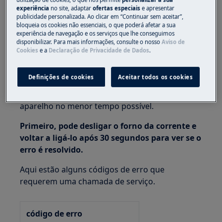
Se o seu forno apresentar o código de erro "F",
experiência
no site, adaptar
ofertas especiais
e apresentar
podem existir várias razões para isso. Devido à
publicidade personalizada. Ao clicar em “Continuar sem aceitar”,
bloqueia os cookies não essenciais, o que poderá afetar a sua
natureza destas avarias, será necessário que
experiência de navegação e os serviços que lhe conseguimos
engenheiros especialistas investiguem e
disponibilizar. Para mais informações, consulte o nosso
Aviso de
resolvam o problema.
Cookies
e a
Declaração de Privacidade de Dados
.
Estes códigos ajudam os nossos engenheiros a
Definições de cookies
Aceitar todos os cookies
identificar as possíveis causas da avaria que
está a ocorrer, para que possam reparar o
aparelho no menor tempo possível.
Primeiro, pode desligar o forno da corrente e
voltar a ligá-lo após 30 segundos para ver se o
erro é resolvido.
Aqui estão alguns códigos de erro que
requerem uma chamada de serviço.
código de erro