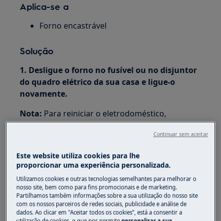
Aplica-se a
Forno encastrável
Solução
1. Desligue o forno no fusível ou no disjuntor
do quadro elétrico da sua casa e ligue-o
novamente.
Nota:
Para reiniciar o eletrodoméstico,
desligue-o e aguarde 30 segundos antes de o
Continuar sem aceitar
ligar novamente. No caso de eletrodomésticos
embutidos, onde não é possível desligá-los
Este website utiliza cookies para lhe
através da sua ficha, deve desligá-los através do
proporcionar uma experiência personalizada.
quadro elétrico geral.
Utilizamos cookies e outras tecnologias semelhantes para melhorar o
nosso site, bem como para fins promocionais e de marketing.
2. Contacte um centro de assistência
Partilhamos também informações sobre a sua utilização do nosso site
autorizado
com os nossos parceiros de redes sociais, publicidade e análise de
dados. Ao clicar em "Aceitar todos os cookies”, está a consentir a
utilização de cookies, o que nos permite
personalizar a sua