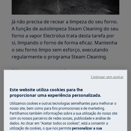
Já não precisa de recear a limpeza do seu forno.
A função de autolimpeza Steam Cleaning do seu
forno a vapor Electrolux trata desta tarefa por
si, limpando o forno de forma eficaz. Mantenha
o seu forno limpo sem esforço, executando
regularmente o programa Steam Cleaning.
Diferentes modelos de forno podem incluir
diferentes funções de limpeza para facilitar esta
Continuar sem aceitar
tarefa. Consulte o manual do seu forno para ver
Este website utiliza cookies para lhe
que funções tem disponíveis para tornar a
proporcionar uma experiência personalizada.
limpeza do seu forno mais simples.
Utilizamos cookies e outras tecnologias semelhantes para melhorar o
nosso site, bem como para fins promocionais e de marketing.
O que é a limpeza a vapor e porque é que
Partilhamos também informações sobre a sua utilização do nosso site
a deve utilizar?
com os nossos parceiros de redes sociais, publicidade e análise de
dados. Ao clicar em "Aceitar todos os cookies”, está a consentir a
A Limpeza a Vapor é uma função de limpeza
utilização de cookies, o que nos permite
personalizar a sua