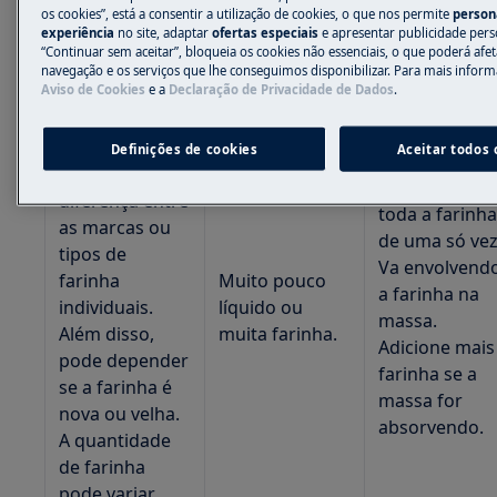
ficam secos.
tempo.
os cookies”, está a consentir a utilização de cookies, o que nos permite
person
experiência
no site, adaptar
ofertas especiais
e apresentar publicidade pers
“Continuar sem aceitar”, bloqueia os cookies não essenciais, o que poderá afet
A farinha
navegação e os serviços que lhe conseguimos disponibilizar. Para mais inform
Aviso de Cookies
e a
Declaração de Privacidade de Dados
.
absorve de
maneira
diferente. Pode
Definições de cookies
Aceitar todos 
haver uma
Não adicione
diferença entre
toda a farinh
as marcas ou
de uma só vez
tipos de
Va envolvend
farinha
Muito pouco
a farinha na
individuais.
líquido ou
massa.
Além disso,
muita farinha.
Adicione mais
pode depender
farinha se a
se a farinha é
massa for
nova ou velha.
absorvendo.
A quantidade
de farinha
pode variar