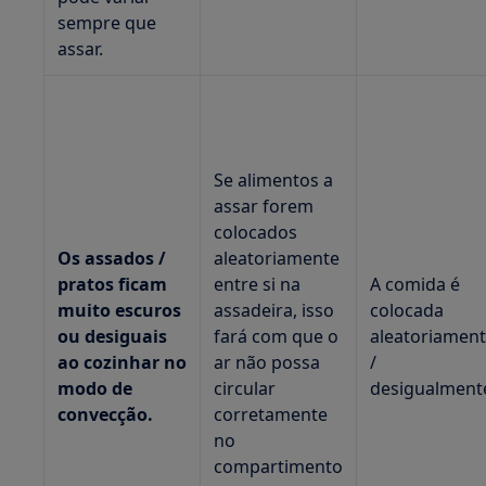
sempre que
assar.
Se alimentos a
assar forem
colocados
Os assados /
aleatoriamente
pratos ficam
entre si na
A comida é
muito escuros
assadeira, isso
colocada
ou desiguais
fará com que o
aleatoriamen
ao cozinhar no
ar não possa
/
modo de
circular
desigualment
convecção.
corretamente
no
compartimento