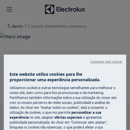
Apoio
Compre diretamente connosco
Apoio a Compre
Continuar sem aceitar
diretamente connosco
Este website utiliza cookies para lhe
proporcionar uma experiência personalizada.
Utilizamos cookies e outras tecnologias semelhantes para melhorar o
nosso site, bem como para fins promocionais e de marketing.
Partilhamos também informações sobre a sua utilização do nosso site
com os nossos parceiros de redes sociais, publicidade e análise de
dados. Ao clicar em "Aceitar todos os cookies”, está a consentir a
utilização de cookies, o que nos permite
personalizar a sua
Pesquise entre os nossos artigos de suporte
experiência
no site, adaptar
ofertas especiais
e apresentar
publicidade personalizada. Ao clicar em “Continuar sem aceitar”,
bloqueia os cookies não essenciais, o que poderá afetar a sua