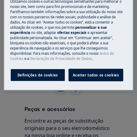
Utilizamos cookies e outras tecnologias semelhantes para melhorar o
nosso site, bem como para fins promocionais e de marketing.
Máquinas de lavar loiça encastráveis
Partilhamos também informações sobre a sua utilização do nosso site
Máquina de lavar loiça de instalação livre
com os nossos parceiros de redes sociais, publicidade e análise de
dados. Ao clicar em "Aceitar todos os cookies”, está a consentir a
Resolução:
utilização de cookies, o que nos permite
personalizar a sua
experiência
no site, adaptar
ofertas especiais
e apresentar
1. Contacte um centro de assistência
publicidade personalizada. Ao clicar em “Continuar sem aceitar”,
bloqueia os cookies não essenciais, o que poderá afetar a sua
autorizado
experiência de navegação e os serviços que lhe conseguimos
disponibilizar. Para mais informações, consulte o nosso
Aviso de
Para encomendar novas peças sobressalentes,
Cookies
e a
Declaração de Privacidade de Dados
.
visite a nossa loja online.
Definições de cookies
Aceitar todos os cookies
Este artigo foi útil?
Peças e acessórios
Encontre as peças de substituição
originais para o seu eletrodoméstico
na nossa loja online e receba-os