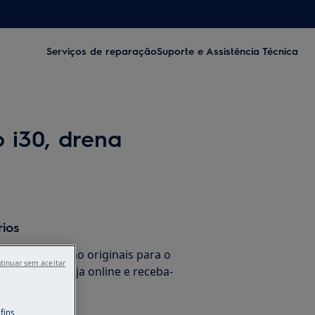
Serviços de reparação
Suporte e Assistência Técnica
 i30, drena
rios
de substituição originais para o
tinuar sem aceitar
co na nossa loja online e receba-
 sua casa.
fins