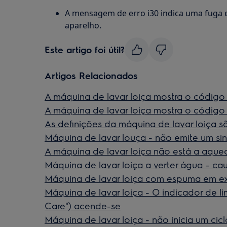
A mensagem de erro i30 indica uma fuga e
aparelho.
Este artigo foi útil?
Artigos Relacionados
A máquina de lavar loiça mostra o código 
A máquina de lavar loiça mostra o código 
As definições da máquina de lavar loiça s
Máquina de lavar louça - não emite um sina
A máquina de lavar loiça não está a aque
Máquina de lavar loiça a verter água – ca
Máquina de lavar loiça com espuma em ex
Máquina de lavar loiça - O indicador de 
Care") acende-se
Máquina de lavar loiça - não inicia um ci