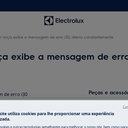
r loiça exibe a mensagem de erro i30, drena constantemente
ça exibe a mensagem de erro
Peças e acessó
m de erro i30
 LED pisca 3 vezes
Encontre as peças 
Con
emente
seu eletrodomésti
ite utiliza cookies para lhe proporcionar uma experiência
os diretamente em
izada.
cookies e outras tecnologias semelhantes para melhorar o nosso site, bem como para 