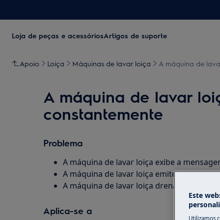
Loja de peças e acessórios
Artigos de suporte
Apoio
Loiça
Máquinas de lavar loiça
A máquina de lava
A máquina de lavar loi
constantemente
Problema
A máquina de lavar loiça exibe a mensage
A máquina de lavar loiça emite 3 bips ou o
A máquina de lavar loiça drena constant
Este webs
personal
Aplica-se a
Utilizamos 