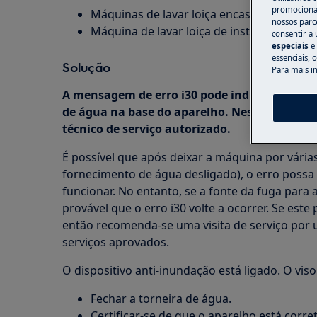
promocionai
Máquinas de lavar loiça encastráveis
nossos parce
Máquina de lavar loiça de instalação livre
consentir a 
especiais
e
essenciais, 
Solução
Para mais i
A mensagem de erro i30 pode indicar uma fug
de água na base do aparelho. Neste caso, é 
técnico de serviço autorizado.
É possível que após deixar a máquina por vária
fornecimento de água desligado), o erro possa
funcionar. No entanto, se a fonte da fuga para a
provável que o erro i30 volte a ocorrer. Se est
então recomenda-se uma visita de serviço por
serviços aprovados.
O dispositivo anti-inundação está ligado. O viso
Fechar a torneira de água.
Certificar-se de que o aparelho está corre