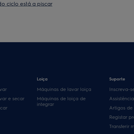
o ciclo está a piscar
Loiça
Suporte
var
Máquinas de lavar loiça
Inscreva-s
var e secar
Máquinas de loiça de
Assistênci
integrar
car
Artigos de
Registar p
Transferir 