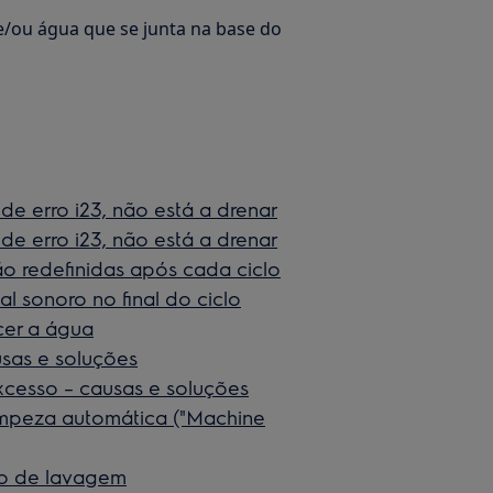
/ou água que se junta na base do
de erro i23, não está a drenar
de erro i23, não está a drenar
ão redefinidas após cada ciclo
l sonoro no final do ciclo
cer a água
usas e soluções
cesso – causas e soluções
limpeza automática ("Machine
clo de lavagem