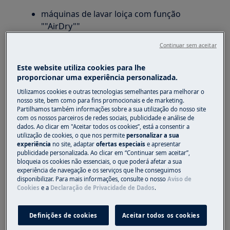
máquinas de lavar loiça com função
""AirDry""
Resolução
Continuar sem aceitar
Para desativar a função AirDry, consulte as
Este website utiliza cookies para lhe
sugestões abaixo para instruções passo a
proporcionar uma experiência personalizada.
passo:
Utilizamos cookies e outras tecnologias semelhantes para melhorar o
nosso site, bem como para fins promocionais e de marketing.
Nota:
O método pode diferir dependendo do
Partilhamos também informações sobre a sua utilização do nosso site
com os nossos parceiros de redes sociais, publicidade e análise de
tipo de painel de controlo da máquina de lavar
dados. Ao clicar em "Aceitar todos os cookies”, está a consentir a
loiça. Se o painel de controlo parecer diferente
utilização de cookies, o que nos permite
personalizar a sua
experiência
no site, adaptar
ofertas especiais
e apresentar
do gráfico abaixo, consulte o manual do
publicidade personalizada. Ao clicar em “Continuar sem aceitar”,
utilizador fornecido com o seu aparelho.
bloqueia os cookies não essenciais, o que poderá afetar a sua
experiência de navegação e os serviços que lhe conseguimos
1. Para desativar a função ""AirDry"", o
disponibilizar. Para mais informações, consulte o nosso
Aviso de
Cookies
e a
Declaração de Privacidade de Dados
.
aparelho deve estar no modo de seleção de
programa.
Definições de cookies
Aceitar todos os cookies
Nota:
O aparelho está no modo de seleção de