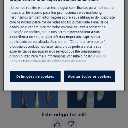
Algumas peças de prata possuem apenas um
Utilizamos cookies e outras tecnologias semelhantes para melhorar o
revestimento fino de prata e não devem ser
nosso site, bem como para fins promocionais e de marketing.
lavadas na máquina de lavar loiça.
Partilhamos também informações sobre a sua utilização do nosso site
com os nossos parceiros de redes sociais, publicidade e análise de
Não lave peças de prata ou alumínio na
dados. Ao clicar em "Aceitar todos os cookies”, está a consentir a
utilização de cookies, o que nos permite
personalizar a sua
máquina de lavar loiça.
experiência
no site, adaptar
ofertas especiais
e apresentar
publicidade personalizada. Ao clicar em “Continuar sem aceitar”,
bloqueia os cookies não essenciais, o que poderá afetar a sua
experiência de navegação e os serviços que lhe conseguimos
disponibilizar. Para mais informações, consulte o nosso
Aviso de
Cookies
e a
Declaração de Privacidade de Dados
.
Definições de cookies
Aceitar todos os cookies
Este artigo foi útil?