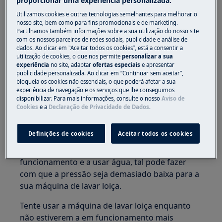
proporcionar uma experiência personalizada.
máquina de lavar loiça está totalmente
Utilizamos cookies e outras tecnologias semelhantes para melhorar o
aberta
nosso site, bem como para fins promocionais e de marketing.
Partilhamos também informações sobre a sua utilização do nosso site
Se a torneira de entrada de água estiver
com os nossos parceiros de redes sociais, publicidade e análise de
dados. Ao clicar em "Aceitar todos os cookies”, está a consentir a
fechada, desligue a energia da máquina de lavar
utilização de cookies, o que nos permite
personalizar a sua
loiça e abra totalmente a torneira de entrada de
experiência
no site, adaptar
ofertas especiais
e apresentar
publicidade personalizada. Ao clicar em “Continuar sem aceitar”,
água. Ligue novamente a máquina de lavar loiça
bloqueia os cookies não essenciais, o que poderá afetar a sua
e selecione um programa. Prima o botão Início
experiência de navegação e os serviços que lhe conseguimos
para iniciar a máquina de lavar loiça.
disponibilizar. Para mais informações, consulte o nosso
Aviso de
Cookies
e a
Declaração de Privacidade de Dados
.
3. Verifique se está a usar mais de um
aparelho que necessite de água
Definições de cookies
Aceitar todos os cookies
Se mais de um aparelho estiver em
funcionamento e a usar água, tal pode fazer
com que a pressão seja demasiado baixa para a
sua máquina de lavar loiça.
Tente usar a máquina de lavar loiça enquanto
não estiverem a em funcionamento mais