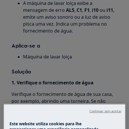
A máquina de lavar loiça exibe a
mensagem de erro
AL5
,
C1
,
F1
,
i10
ou
i11
,
emite um aviso sonoro ou a luz de aviso
pisca uma vez. Indica um problema no
fornecimento de água.
Aplica-se a
Máquina de lavar loiça
Solução
1. Verifique o fornecimento de água
Verifique o fornecimento de água de sua casa,
por exemplo, abrindo uma torneira. Se não
houver fluxo de água, contacte o seu
Continuar sem aceitar
fornecedor de água para informações.
Este website utiliza cookies para lhe
2. Verifique se a torneira da água da sua