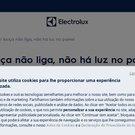
 louça não liga, não há luz no painel
ça não liga, não há luz no p
Con
ite utiliza cookies para lhe proporcionar uma experiência
izada.
Peças e acessó
luz no painel
cookies e outras tecnologias semelhantes para melhorar o nosso site, bem como para 
Encontre as peças 
s e de marketing. Partilhamos também informações sobre a sua utilização do nosso 
iros de redes sociais, publicidade e análise de dados. Ao clicar em "Aceitar todos os co
seu eletrodomésti
utilização de cookies, o que nos permite
personalizar a sua experiência
no site, ad
os diretamente em
 apresentar publicidade personalizada. Ao clicar em “Continuar sem aceitar”, bloqueia
o que poderá afetar a sua experiência de navegação e os serviços que lhe conseguimos 
nformações, consulte o nosso
Aviso de Cookies
e a
Declaração de Privacidade de 
Para a loja onli