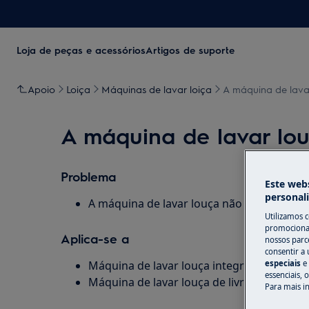
Loja de peças e acessórios
Artigos de suporte
Apoio
Loiça
Máquinas de lavar loiça
A máquina de lavar
A máquina de lavar lou
Problema
Este webs
personal
A máquina de lavar louça não liga, não há 
Utilizamos 
promocionai
Aplica-se a
nossos parce
consentir a 
Máquina de lavar louça integrada
especiais
e
essenciais, 
Máquina de lavar louça de livre instalação
Para mais i