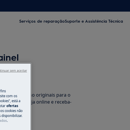
Serviços de reparação
Suporte e Assistência Técnica
ainel
tinuar sem aceitar
rios
fins
de substituição originais para o
site com os
okies”, está a
co na nossa loja online e receba-
aptar
ofertas
 sua casa.
 os cookies não
disponibilizar.
Dados
.
ne