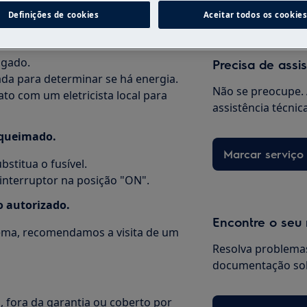
Definições de cookies
Aceitar todos os cookie
igado.
Precisa de assi
da para determinar se há energia.
Não se preocupe. 
to com um eletricista local para
assistência técnic
l queimado.
Marcar serviço
bstitua o fusível.
 interruptor na posição "ON".
o autorizado.
Encontre o seu
ema, recomendamos a visita de um
Resolva problemas
documentação sob
, fora da garantia ou coberto por