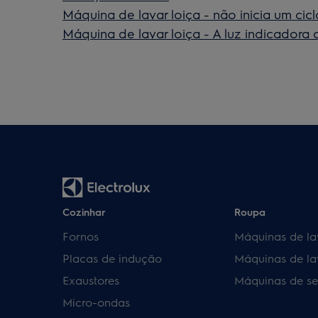
Máquina de lavar loiça - não inicia um ci
Máquina de lavar loiça - A luz indicadora d
Cozinhar
Roupa
Fornos
Máquinas de la
Placas de indução
Máquinas de la
Exaustores
Máquinas de se
Micro-ondas