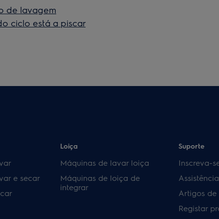
clo de lavagem
o ciclo está a piscar
Loiça
Suporte
var
Máquinas de lavar loiça
Inscreva-s
var e secar
Máquinas de loiça de
Assistênci
integrar
car
Artigos de
Registar p