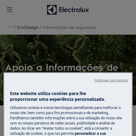
EcoDesign
Informações de segurança
Apoio a Informações de
segurança
Continuar sem aceitar
Este website utiliza cookies para lhe
proporcionar uma experiência personalizada.
Utilizamos cookies e outras tecnologias semelhantes para melhorar o
nosso site, bem como para fins promocionais e de marketing.
Partilhamos também informações sobre a sua utilização do nosso site
Pesquise entre os nossos artigos de suporte
com os nossos parceiros de redes sociais, publicidade e análise de
dados. Ao clicar em "Aceitar todos os cookies”, está a consentir a
utilização de cookies, o que nos permite
personalizar a sua