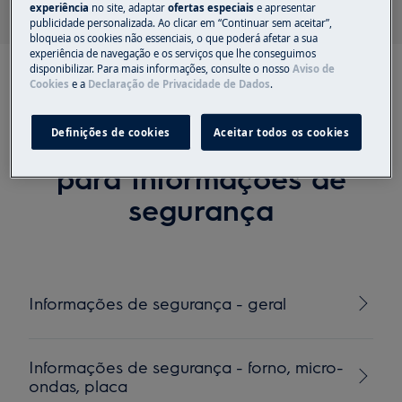
experiência
no site, adaptar
ofertas especiais
e apresentar
publicidade personalizada. Ao clicar em “Continuar sem aceitar”,
bloqueia os cookies não essenciais, o que poderá afetar a sua
experiência de navegação e os serviços que lhe conseguimos
disponibilizar. Para mais informações, consulte o nosso
Aviso de
Cookies
e a
Declaração de Privacidade de Dados
.
Definições de cookies
Aceitar todos os cookies
Artigos recomendados
para Informações de
segurança
Informações de segurança - geral
Informações de segurança - forno, micro-
ondas, placa