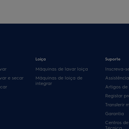
Loiça
Suporte
var
Máquinas de lavar loiça
Inscreva-s
var e secar
Máquinas de loiça de
Assistênci
integrar
car
Artigos de
Registar p
Transferir 
Garantia
Centros de
Técnica