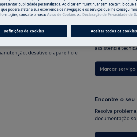
 apresentar publicidade personalizada. Ao clicar em “Continuar sem aceitar”, bloqueia
o que poderá afetar a sua experiência de navegação e os serviços que lhe conseguimos 
nformações, consulte o nosso
Aviso de Cookies
e a
Declaração de Privacidade de 
Precisa de assi
Definições de cookies
Aceitar todos os cookie
Não se preocupe. 
assistência técnic
anutenção, desative o aparelho e
Marcar serviço
Encontre o seu
Resolva problemas
documentação sob