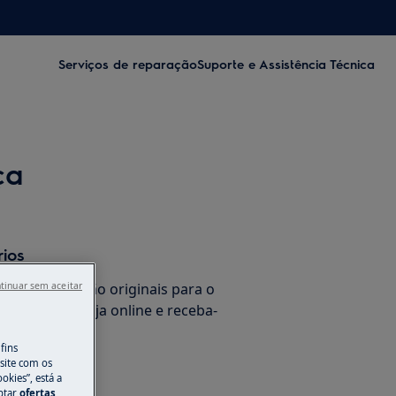
Serviços de reparação
Suporte e Assistência Técnica
ça
rios
de substituição originais para o
tinuar sem aceitar
co na nossa loja online e receba-
 sua casa.
fins
site com os
okies”, está a
ne
aptar
ofertas