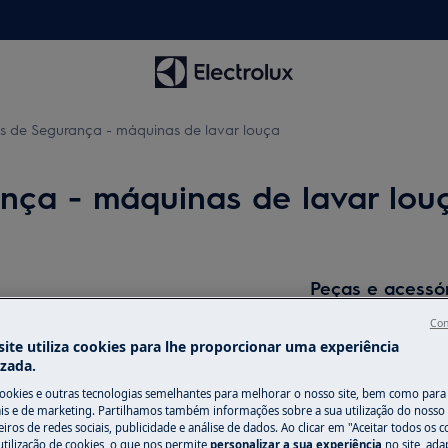
s de Segurança - máquinas de lavar louça
nça - máquinas de lavar lou
Peças e acessó
Encontre as peças 
Con
ite utiliza cookies para lhe proporcionar uma experiência
seu eletrodomésti
izada.
os diretamente em
cookies e outras tecnologias semelhantes para melhorar o nosso site, bem como para 
do manual de utilizador do seu
s e de marketing. Partilhamos também informações sobre a sua utilização do nosso 
ação ou manutenção.
iros de redes sociais, publicidade e análise de dados. Ao clicar em "Aceitar todos os co
Para a loja onli
utilização de cookies, o que nos permite
personalizar a sua experiência
no site, ad