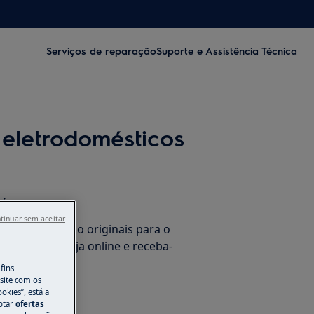
Serviços de reparação
Suporte e Assistência Técnica
eletrodomésticos
rios
tinuar sem aceitar
de substituição originais para o
co na nossa loja online e receba-
 sua casa.
fins
site com os
okies”, está a
aptar
ofertas
ne