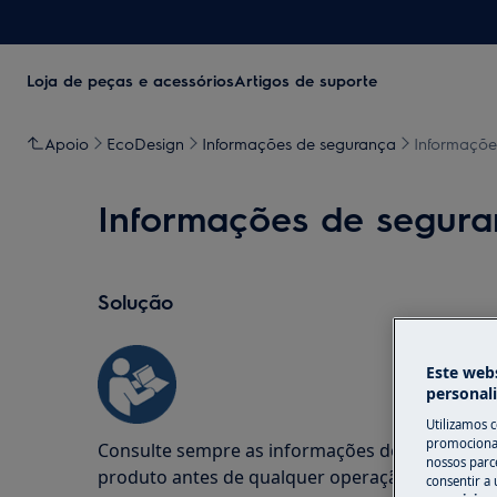
Loja de peças e acessórios
Artigos de suporte
Apoio
EcoDesign
Informações de segurança
Informaçõe
Informações de segura
Solução
Este webs
personal
Utilizamos 
promocionai
Consulte sempre as informações de segurança 
nossos parce
produto antes de qualquer operação de repar
consentir a 