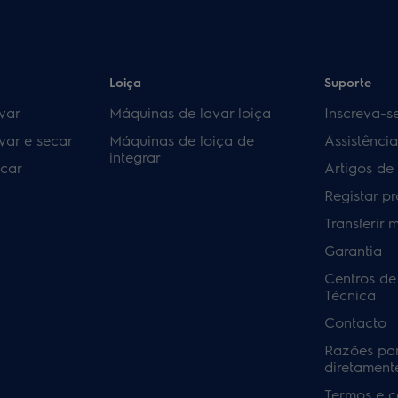
Loiça
Suporte
var
Máquinas de lavar loiça
Inscreva-s
var e secar
Máquinas de loiça de
Assistênci
integrar
car
Artigos de
Registar p
Transferir 
Garantia
Centros de
Técnica
Contacto
Razões pa
diretamente
Termos e c