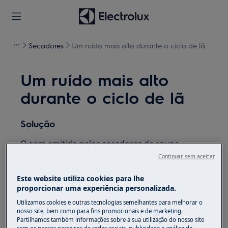
Secadores
Um ruído mais alto durante o ciclo de lã
Um ruído mais alto
durante o ciclo de lã
Solução
O som emitido pelos secadores de roupa
durante a secagem num ciclo de lã é mais alto
Continuar sem aceitar
do que nos restantes ciclos. O tambor roda
Este website utiliza cookies para lhe
mais depressa e produz mais ruído. É normal e
proporcionar uma experiência personalizada.
não representa qualquer avaria da máquina.
Utilizamos cookies e outras tecnologias semelhantes para melhorar o
Este artigo foi útil?
nosso site, bem como para fins promocionais e de marketing.
Partilhamos também informações sobre a sua utilização do nosso site