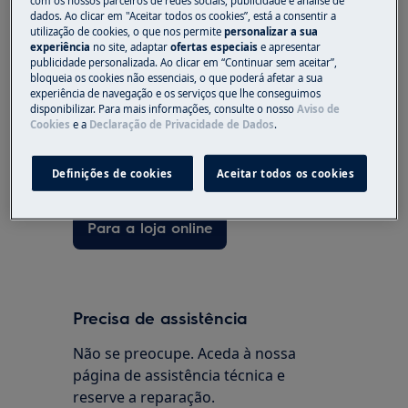
com os nossos parceiros de redes sociais, publicidade e análise de
dados. Ao clicar em "Aceitar todos os cookies”, está a consentir a
utilização de cookies, o que nos permite
personalizar a sua
experiência
no site, adaptar
ofertas especiais
e apresentar
Peças e acessórios
publicidade personalizada. Ao clicar em “Continuar sem aceitar”,
bloqueia os cookies não essenciais, o que poderá afetar a sua
experiência de navegação e os serviços que lhe conseguimos
Encontre as peças de substituição
disponibilizar. Para mais informações, consulte o nosso
Aviso de
originais para o seu eletrodoméstico
Cookies
e a
Declaração de Privacidade de Dados
.
na nossa loja online e receba-os
diretamente em sua casa.
Definições de cookies
Aceitar todos os cookies
Para a loja online
Precisa de assistência
Não se preocupe. Aceda à nossa
página de assistência técnica e
reserve a reparação.