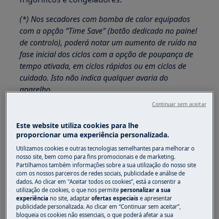
(*) Nos secadores com bomba de calor equipados
com a opção “Time Save” (botão dedicado no painel
de controlo), poderá notar um aumento de ruído na
fase inicial dos ciclos com a opção de poupança de
tempo ativada, em ciclos rápidos ou em ciclos de
cuidado. Isto não indica qualquer avaria do
aparelho.
Continuar sem aceitar
Este website utiliza cookies para lhe
proporcionar uma experiência personalizada.
Utilizamos cookies e outras tecnologias semelhantes para melhorar o
nosso site, bem como para fins promocionais e de marketing.
Partilhamos também informações sobre a sua utilização do nosso site
com os nossos parceiros de redes sociais, publicidade e análise de
dados. Ao clicar em "Aceitar todos os cookies”, está a consentir a
utilização de cookies, o que nos permite
personalizar a sua
experiência
no site, adaptar
ofertas especiais
e apresentar
publicidade personalizada. Ao clicar em “Continuar sem aceitar”,
bloqueia os cookies não essenciais, o que poderá afetar a sua