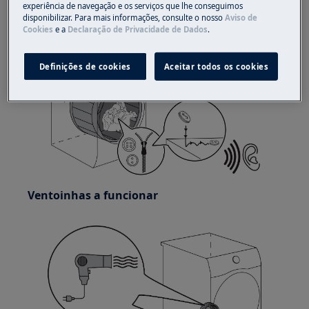
Tambor rotativo
experiência de navegação e os serviços que lhe conseguimos
disponibilizar. Para mais informações, consulte o nosso
Aviso de
Cookies
e a
Declaração de Privacidade de Dados
.
Definições de cookies
Aceitar todos os cookies
Ventoinhas a funcionar