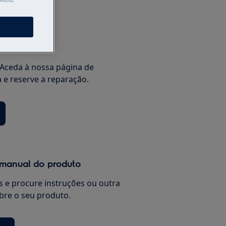
s
stência
Aceda à nossa página de
a e reserve a reparação.
 manual do produto
 e procure instruções ou outra
re o seu produto.