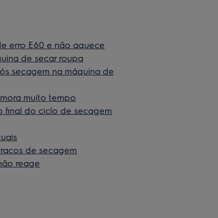
de erro E60 e não aquece
uina de secar roupa
pós secagem na máquina de
emora muito tempo
 final do ciclo de secagem
uais
fracos de secagem
 não reage