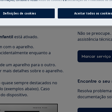
Definições de cookies
Aceitar todos os cookie
Precisa de assi
Não se preocupe. 
nfantil
está ativado.
assistência técnic
em com o aparelho.
o acidentalmente enquanto a
Marcar serviço
 de um aparelho para o outro.
r mais detalhes sobre o aparelho.
Encontre o seu
o quase sempre destacados no
do (exemplos abaixo). Caso
Resolva problemas
 do dispositivo.
documentação sob