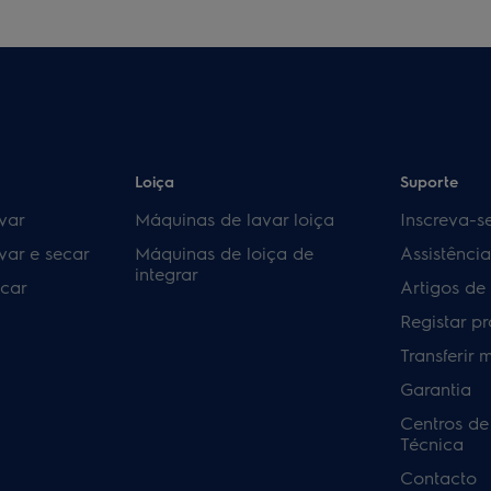
Loiça
Suporte
var
Máquinas de lavar loiça
Inscreva-s
var e secar
Máquinas de loiça de
Assistênci
integrar
car
Artigos de
Registar p
Transferir 
Garantia
Centros de
Técnica
Contacto