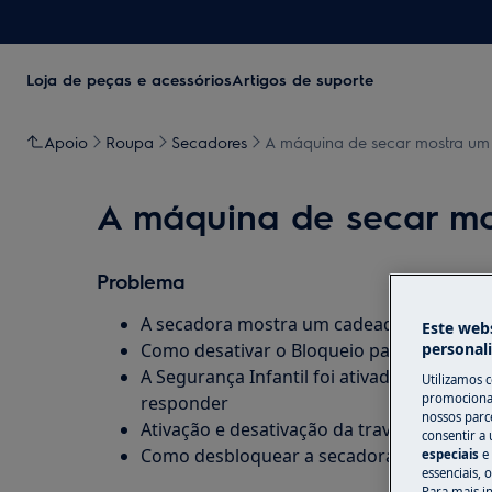
Loja de peças e acessórios
Artigos de suporte
Apoio
Roupa
Secadores
A máquina de secar mostra u
A máquina de secar m
Problema
A secadora mostra um cadeado no ecrã
Este webs
personal
Como desativar o Bloqueio para Crianças
A Segurança Infantil foi ativada, fazendo
Utilizamos 
promocionai
responder
nossos parce
Ativação e desativação da trava de seguran
consentir a 
Como desbloquear a secadora?
especiais
e
essenciais, 
Para mais i