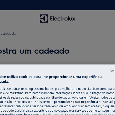
m cadeado
ostra um cadeado
Con
Peças e acessó
ite utiliza cookies para lhe proporcionar uma experiência
izada.
 na minha máquina de secar roupa?
Encontre as peças 
 com que o aparelho pareça não
cookies e outras tecnologias semelhantes para melhorar o nosso site, bem como para 
seu eletrodomésti
s e de marketing. Partilhamos também informações sobre a sua utilização do nosso 
os diretamente em
iros de redes sociais, publicidade e análise de dados. Ao clicar em "Aceitar todos os co
ça infantil
utilização de cookies, o que nos permite
personalizar a sua experiência
no site, ad
 apresentar publicidade personalizada. Ao clicar em “Continuar sem aceitar”, bloqueia
o que poderá afetar a sua experiência de navegação e os serviços que lhe conseguimos 
Para a loja onli
nformações, consulte o nosso
Aviso de Cookies
e a
Declaração de Privacidade de 