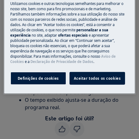
A duração do programa real difere da
Utilizamos cookies e outras tecnologias semelhantes para melhorar o
nosso site, bem como para fins promocionais e de marketing.
especificada no manual do utilizador.
Partilhamos também informações sobre a sua utilização do nosso site
com os nossos parceiros de redes sociais, publicidade e análise de
Aplica-se a
dados. Ao clicar em "Aceitar todos os cookies”, está a consentir a
utilização de cookies, o que nos permite
personalizar a sua
Com bomba de calor
experiência
no site, adaptar
ofertas especiais
e apresentar
publicidade personalizada. Ao clicar em “Continuar sem aceitar”,
Resolução
bloqueia os cookies não essenciais, o que poderá afetar a sua
experiência de navegação e os serviços que lhe conseguimos
disponibilizar. Para mais informações, consulte o nosso
Aviso de
O aparelho está a funcionar corretamente.
Cookies
e a
Declaração de Privacidade de Dados
.
A duração da secagem é calculada em
função de vários parâmetros, tais como:
Definições de cookies
Aceitar todos os cookies
temperatura ambiente humidade inicial da
roupa volume e tipo de carga
O tempo exibido ajusta-se a duração do
programa real.
Este artigo foi útil?