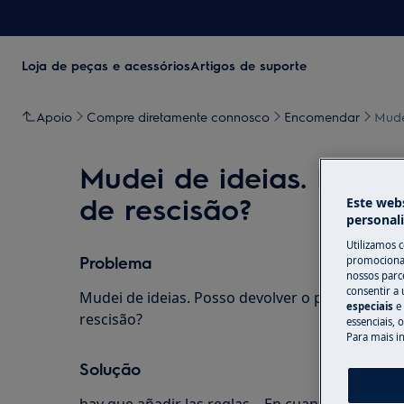
Loja de peças e acessórios
Artigos de suporte
Apoio
Compre diretamente connosco
Encomendar
Mude
Mudei de ideias. Posso
de rescisão?
Este webs
personal
Utilizamos 
Problema
promocionai
nossos parce
consentir a 
Mudei de ideias. Posso devolver o produto? Co
especiais
e
rescisão?
essenciais, 
Para mais i
Solução