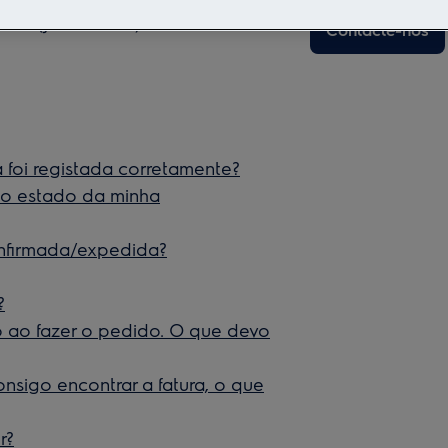
orte, el propio transportista deberá
lado (Javier Prieto)
Contacte-nos
oi registada corretamente?
 o estado da minha
onfirmada/expedida?
?
 ao fazer o pedido. O que devo
sigo encontrar a fatura, o que
r?