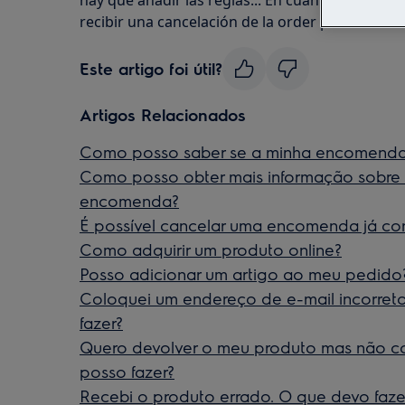
hay que añadir las reglas... En cuanto al transp
recibir una cancelación de la order por nuestro 
Este artigo foi útil?
Artigos Relacionados
Como posso saber se a minha encomenda f
Como posso obter mais informação sobre
encomenda?
É possível cancelar uma encomenda já c
Como adquirir um produto online?
Posso adicionar um artigo ao meu pedido
Coloquei um endereço de e-mail incorreto
fazer?
Quero devolver o meu produto mas não con
posso fazer?
Recebi o produto errado. O que devo faze