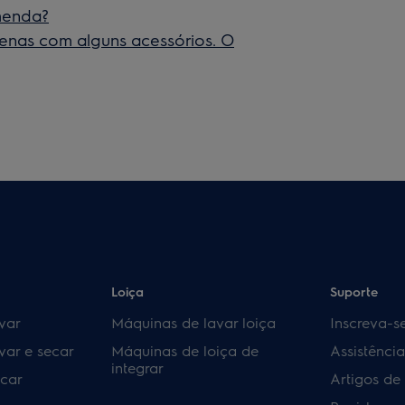
menda?
enas com alguns acessórios. O
Loiça
Suporte
var
Máquinas de lavar loiça
Inscreva-s
var e secar
Máquinas de loiça de
Assistênci
integrar
car
Artigos de