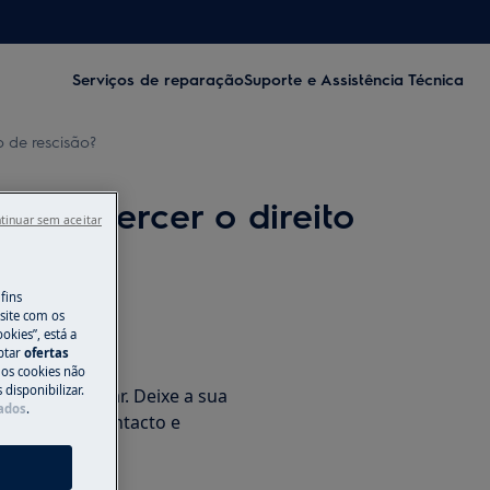
Serviços de reparação
Suporte e Assistência Técnica
 de rescisão?
sso exercer o direito
tinuar sem aceitar
fins
site com os
okies”, está a
aptar
ofertas
 os cookies não
disponibilizar.
azer em ajudar. Deixe a sua
Dados
.
s dados de contacto e
revemente.
s