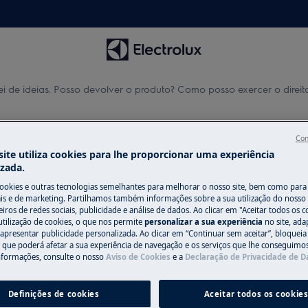
i de ideias. Posso devolver o produto? Como posso exercer o direito
 devolver o produto? Como po
Con
ite utiliza cookies para lhe proporcionar uma experiência
izada.
cookies e outras tecnologias semelhantes para melhorar o nosso site, bem como para 
s e de marketing. Partilhamos também informações sobre a sua utilização do nosso 
iros de redes sociais, publicidade e análise de dados. Ao clicar em "Aceitar todos os co
Contacto
utilização de cookies, o que nos permite
personalizar a sua experiência
no site, ad
mo posso exercer o direito de
 apresentar publicidade personalizada. Ao clicar em “Continuar sem aceitar”, bloqueia
o que poderá afetar a sua experiência de navegação e os serviços que lhe conseguimos 
Teremos todo o pr
nformações, consulte o nosso
Aviso de Cookies
e a
Declaração de Privacidade de 
pergunta e os seu
responderemos b
Definições de cookies
Aceitar todos os cookie