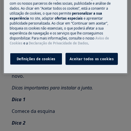
Sempre use luvas de segurança e calçados fechados.
com os nossos parceiros de redes sociais, publicidade e análise de
dados. Ao clicar em "Aceitar todos os cookies”, está a consentir a
Observe que o reparo automático ou não
utilização de cookies, o que nos permite
personalizar a sua
experiência
no site, adaptar
ofertas especiais
e apresentar
profissional pode ter consequências de segurança se
publicidade personalizada. Ao clicar em “Continuar sem aceitar”,
não for feito corretamente
bloqueia os cookies não essenciais, o que poderá afetar a sua
experiência de navegação e os serviços que lhe conseguimos
MÉTODOS GERAIS PARA DESMONTAGEM E
disponibilizar. Para mais informações, consulte o nosso
Aviso de
Cookies
e a
Declaração de Privacidade de Dados
.
INSTALAÇÃO DA JUNTA
Passo 1
Definições de cookies
Aceitar todos os cookies
Puxe a junta para fora dos 4 cantos. Instale um
novo.
Dicas importantes para instalar a junta.
Dica 1
Comece da esquina
Dica 2