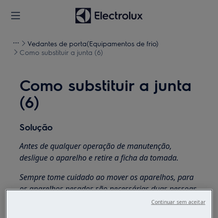
Vedantes de porta(Equipamentos de frio)
Como substituir a junta (6)
Como substituir a junta
(6)
Solução
Antes de qualquer operação de manutenção,
desligue o aparelho e retire a ficha da
tomada.
Sempre tome cuidado ao mover os aparelhos, para
os aparelhos pesados são necessárias duas pessoas
para movê-los.
Continuar sem aceitar