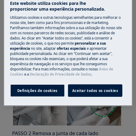
Sempre use luvas de segurança e calçados fechados.
Este website utiliza cookies para lhe
proporcionar uma experiência personalizada.
Observe que o reparo automático ou não
Utilizamos cookies e outras tecnologias semelhantes para melhorar o
profissional pode ter consequências de segurança se
nosso site, bem como para fins promocionais e de marketing.
não for feito corretamente
Partilhamos também informações sobre a sua utilização do nosso site
com os nossos parceiros de redes sociais, publicidade e análise de
dados. Ao clicar em "Aceitar todos os cookies”, está a consentir a
COMO SUBSTITUIR A JUNTA
utilização de cookies, o que nos permite
personalizar a sua
experiência
no site, adaptar
ofertas especiais
e apresentar
PASSO 1 Puxe a junta para fora dos 4 cantos.
publicidade personalizada. Ao clicar em “Continuar sem aceitar”,
(Comece da esquina.)
bloqueia os cookies não essenciais, o que poderá afetar a sua
experiência de navegação e os serviços que lhe conseguimos
disponibilizar. Para mais informações, consulte o nosso
Aviso de
Cookies
e a
Declaração de Privacidade de Dados
.
Definições de cookies
Aceitar todos os cookies
PASSO 2 Remova a junta de cada lado