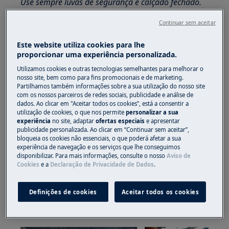
Use sempre luvas de segurança e calçado fechado.
Observe que o auto-reparação ou reparação não
Continuar sem aceitar
profissional pode ter consequências de segurança se
Este website utiliza cookies para lhe
não for efectuada correctamente
proporcionar uma experiência personalizada.
LEMBRE-SE QUE A INSTALAÇÃO INCORRECTA
Utilizamos cookies e outras tecnologias semelhantes para melhorar o
nosso site, bem como para fins promocionais e de marketing.
PODE GERAR PERDAS DE ISOLAMENTO E
Partilhamos também informações sobre a sua utilização do nosso site
COMPROMETER A CORRETA FUNCIONALIDADE
com os nossos parceiros de redes sociais, publicidade e análise de
DO APARELHO.
dados. Ao clicar em "Aceitar todos os cookies”, está a consentir a
utilização de cookies, o que nos permite
personalizar a sua
experiência
no site, adaptar
ofertas especiais
e apresentar
REMOÇÃO DA BORRACHA
publicidade personalizada. Ao clicar em “Continuar sem aceitar”,
bloqueia os cookies não essenciais, o que poderá afetar a sua
Puxe a borracha a partir de um canto da
experiência de navegação e os serviços que lhe conseguimos
disponibilizar. Para mais informações, consulte o nosso
Aviso de
porta
Cookies
e a
Declaração de Privacidade de Dados
.
Remova progressivamente a borracha das
laterais da porta
Definições de cookies
Aceitar todos os cookies
Remova completamente a borracha de
toda a porta