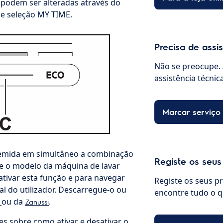
a podem ser alteradas através do
de seleção MY TIME.
Precisa de assi
Não se preocupe. 
assistência técnic
Marcar serviço
remida em simultâneo a combinação
Registe os seus
te o modelo da máquina de lavar
sativar esta função e para navegar
Registe os seus p
l do utilizador. Descarregue-o ou
encontre tudo o q
ou da
.
x
Zanussi
s sobre como ativar e desativar o