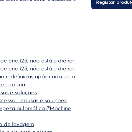
Registar produt
de erro i23, não está a drenar
de erro i23, não está a drenar
ão redefinidas após cada ciclo
cer a água
usas e soluções
cesso – causas e soluções
limpeza automática ("Machine
clo de lavagem
o ciclo está a piscar