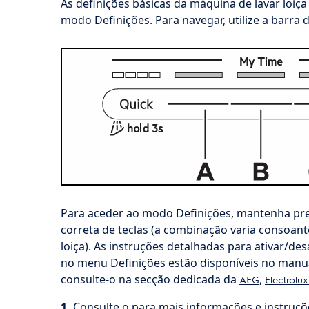
As definições básicas da máquina de lavar loiç
modo Definições. Para navegar, utilize a barra 
Para aceder ao modo Definições, mantenha p
correta de teclas (a combinação varia consoan
loiça). As instruções detalhadas para ativar/de
no menu Definições estão disponíveis no manua
consulte-o na secção dedicada da
,
AEG
Electrolu
1.
Consulte o para mais informações e instruçõe