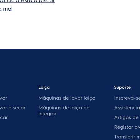
a mal
Loiça
Suporte
var
Máquinas de lavar loiça
Inscreva-s
var e secar
Máquinas de loiça de
Assistênci
integrar
car
Artigos de
Registar p
Transferir 