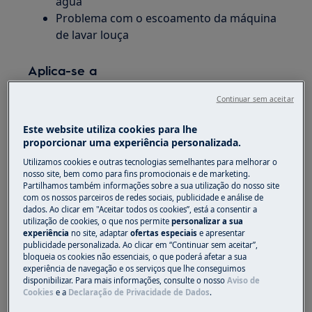
água
Problema com o escoamento da máquina
de lavar louça
Aplica-se a
Máquinas de lavar louça
Continuar sem aceitar
Este website utiliza cookies para lhe
Solução
proporcionar uma experiência personalizada.
Inspecione a tampa da bomba de drenagem para
Utilizamos cookies e outras tecnologias semelhantes para melhorar o
garantir que não está bloqueada por objetos
nosso site, bem como para fins promocionais e de marketing.
Partilhamos também informações sobre a sua utilização do nosso site
estranhos.
com os nossos parceiros de redes sociais, publicidade e análise de
dados. Ao clicar em "Aceitar todos os cookies”, está a consentir a
1. Desligue o eletrodoméstico e desliga-o da
utilização de cookies, o que nos permite
personalizar a sua
tomada.
experiência
no site, adaptar
ofertas especiais
e apresentar
publicidade personalizada. Ao clicar em “Continuar sem aceitar”,
bloqueia os cookies não essenciais, o que poderá afetar a sua
2. Retire o filtro.
experiência de navegação e os serviços que lhe conseguimos
disponibilizar. Para mais informações, consulte o nosso
Aviso de
3. Elimine qualquer resto de água com uma
Cookies
e a
Declaração de Privacidade de Dados
.
esponja.