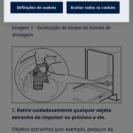
Definições de cookies
Aceitar todos os cookies
4. Puxe a cobertura de plástico em ângulo com
o dedo.
Imagem 1 - localização da tampa da bomba de
drenagem
5.
Retire cuidadosamente qualquer objeto
estranho do impulsor ou próximo a ele.
Objetos estranhos (por exemplo, pedaços de