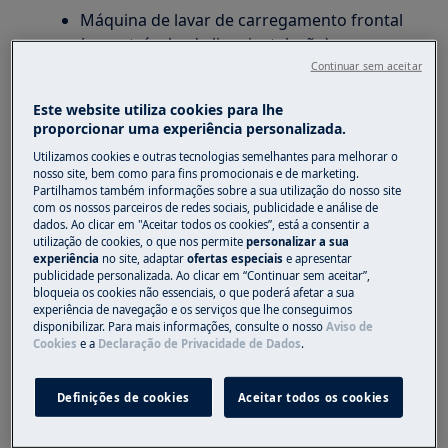
Máquina de lavar de carregamento frontal
(encastrável e de livre instalação)
Continuar sem aceitar
Solução
Este website utiliza cookies para lhe
proporcionar uma experiência personalizada.
1. Verifique se a porta está bem fechada
Utilizamos cookies e outras tecnologias semelhantes para melhorar o
Se necessário, empurre a porta com firmeza
nosso site, bem como para fins promocionais e de marketing.
Partilhamos também informações sobre a sua utilização do nosso site
Pode ouvir um clique.
com os nossos parceiros de redes sociais, publicidade e análise de
dados. Ao clicar em "Aceitar todos os cookies”, está a consentir a
2. Verifique se existe alguma roupa suja presa
utilização de cookies, o que nos permite
personalizar a sua
experiência
no site, adaptar
ofertas especiais
e apresentar
entre o vedante e o vidro da porta
publicidade personalizada. Ao clicar em “Continuar sem aceitar”,
bloqueia os cookies não essenciais, o que poderá afetar a sua
Se necessário, remova alguma roupa suja do
experiência de navegação e os serviços que lhe conseguimos
tambor antes de reiniciar o ciclo.
disponibilizar. Para mais informações, consulte o nosso
Aviso de
Cookies
e a
Declaração de Privacidade de Dados
.
3. Existe demasiada roupa suja na máquina
(sobecarga)
Definições de cookies
Aceitar todos os cookies
Se necessário, remova alguma roupa suja do