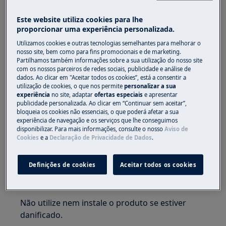
Este website utiliza cookies para lhe
proporcionar uma experiência personalizada.
Utilizamos cookies e outras tecnologias semelhantes para melhorar o
ATENÇÃO!
PERIGO DE ASFIXIA
nosso site, bem como para fins promocionais e de marketing.
Partilhamos também informações sobre a sua utilização do nosso site
Peças pequenas não são adequadas para
com os nossos parceiros de redes sociais, publicidade e análise de
dados. Ao clicar em "Aceitar todos os cookies”, está a consentir a
crianças menores de 3 anos. Mantenha todas as
utilização de cookies, o que nos permite
personalizar a sua
peças pequenas e embalagens fora do alcance
experiência
no site, adaptar
ofertas especiais
e apresentar
publicidade personalizada. Ao clicar em “Continuar sem aceitar”,
das crianças.
bloqueia os cookies não essenciais, o que poderá afetar a sua
experiência de navegação e os serviços que lhe conseguimos
Apenas adultos devem usar ou instalar o
disponibilizar. Para mais informações, consulte o nosso
Aviso de
produto.
Cookies
e a
Declaração de Privacidade de Dados
.
Certifique-se de usar o produto apenas para o
Definições de cookies
Aceitar todos os cookies
fim a que se destina e verifique se é uma peça
compatível com o produto pretendido.
Não utilize nem instale o produto se estiver
danificado.