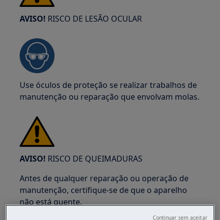
AVISO!
RISCO DE LESÃO OCULAR
Use óculos de proteção se realizar trabalhos de
manutenção ou reparação que envolvam molas.
AVISO!
RISCO DE QUEIMADURAS
Antes de qualquer reparação ou operação de
manutenção, certifique-se de que o aparelho
não está quente.
Continuar sem aceitar