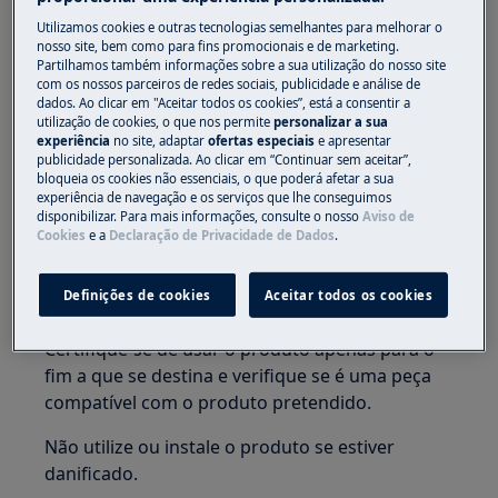
Utilizamos cookies e outras tecnologias semelhantes para melhorar o
nosso site, bem como para fins promocionais e de marketing.
Partilhamos também informações sobre a sua utilização do nosso site
com os nossos parceiros de redes sociais, publicidade e análise de
dados. Ao clicar em "Aceitar todos os cookies”, está a consentir a
ATENÇÃO!
PERIGO DE ASFIXIA
utilização de cookies, o que nos permite
personalizar a sua
experiência
no site, adaptar
ofertas especiais
e apresentar
Peças pequenas não são adequadas para
publicidade personalizada. Ao clicar em “Continuar sem aceitar”,
crianças menores de 3 anos. Mantenha todas as
bloqueia os cookies não essenciais, o que poderá afetar a sua
experiência de navegação e os serviços que lhe conseguimos
peças pequenas e embalagens fora do alcance
disponibilizar. Para mais informações, consulte o nosso
Aviso de
das crianças.
Cookies
e a
Declaração de Privacidade de Dados
.
Apenas adultos devem utilizar ou instalar o
Definições de cookies
Aceitar todos os cookies
produto.
Certifique-se de usar o produto apenas para o
fim a que se destina e verifique se é uma peça
compatível com o produto pretendido.
Não utilize ou instale o produto se estiver
danificado.