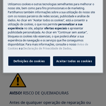
Utilizamos cookies e outras tecnologias semelhantes para melhorar o
nosso site, bem como para fins promocionais e de marketing.
Partilhamos também informações sobre a sua utilização do nosso site
com os nossos parceiros de redes sociais, publicidade e análise de
dados. Ao clicar em "Aceitar todos os cookies”, está a consentir a
utilização de cookies, o que nos permite
personalizar a sua
AVISO!
RISCO DE LESÃO OCULAR
experiência
no site, adaptar
ofertas especiais
e apresentar
publicidade personalizada. Ao clicar em “Continuar sem aceitar”,
bloqueia os cookies não essenciais, o que poderá afetar a sua
experiência de navegação e os serviços que lhe conseguimos
disponibilizar. Para mais informações, consulte o nosso
Aviso de
Cookies
e a
Declaração de Privacidade de Dados
.
Use óculos de proteção se realizar trabalhos de
Definições de cookies
Aceitar todos os cookies
manutenção ou reparação que envolvam molas.
AVISO!
RISCO DE QUEIMADURAS
Antes de qualquer operação de reparação ou