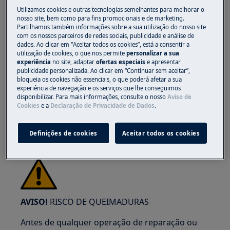
Utilizamos cookies e outras tecnologias semelhantes para melhorar o
nosso site, bem como para fins promocionais e de marketing.
Partilhamos também informações sobre a sua utilização do nosso site
com os nossos parceiros de redes sociais, publicidade e análise de
dados. Ao clicar em "Aceitar todos os cookies”, está a consentir a
utilização de cookies, o que nos permite
personalizar a sua
AVISO!
RISCO DE LESÃO OCULAR
experiência
no site, adaptar
ofertas especiais
e apresentar
publicidade personalizada. Ao clicar em “Continuar sem aceitar”,
bloqueia os cookies não essenciais, o que poderá afetar a sua
experiência de navegação e os serviços que lhe conseguimos
disponibilizar. Para mais informações, consulte o nosso
Aviso de
Cookies
e a
Declaração de Privacidade de Dados
.
Use óculos de proteção se realizar trabalhos de
Definições de cookies
Aceitar todos os cookies
manutenção ou reparação que envolvam molas.
AVISO!
RISCO DE QUEIMADURAS
Antes de qualquer operação de reparação ou