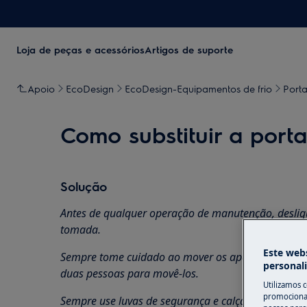
Loja de peças e acessórios
Artigos de suporte
Apoio
EcoDesign
EcoDesign-Equipamentos de frio
Porta
Como substituir a port
Solução
Antes de qualquer operação de manutenção, desligue
tomada.
Este webs
Sempre tome cuidado ao mover os aparelhos, para 
personal
duas pessoas para movê-los.
Utilizamos 
promocionai
Sempre use luvas de segurança e calçados fechados