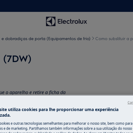
 e dobradiças de porta (Equipamentos de frio)
Como substituir a 
a (7DW)
 o aparelho e retire a ficha da
Con
ite utiliza cookies para lhe proporcionar uma experiência
os aparelhos pesados são necessárias
izada.
cookies e outras tecnologias semelhantes para melhorar o nosso site, bem como para 
s e de marketing. Partilhamos também informações sobre a sua utilização do nosso 
.