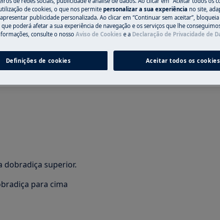
iros de redes sociais, publicidade e análise de dados. Ao clicar em "Aceitar todos os co
utilização de cookies, o que nos permite
personalizar a sua experiência
no site, ad
al pode ter consequências de
 apresentar publicidade personalizada. Ao clicar em “Continuar sem aceitar”, bloqueia
o que poderá afetar a sua experiência de navegação e os serviços que lhe conseguimos 
nformações, consulte o nosso
Aviso de Cookies
e a
Declaração de Privacidade de 
Definições de cookies
Aceitar todos os cookie
 dobradiça superior.
obradiça para cima