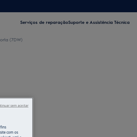
Serviços de reparação
Suporte e Assistência Técnica
porta (7DW)
tinuar sem aceitar
fins
site com os