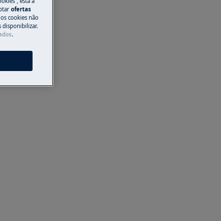
okies”, está a
aptar
ofertas
 os cookies não
disponibilizar.
Dados
.
s