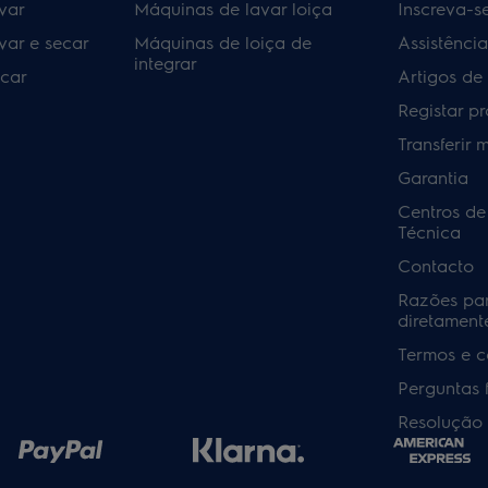
var
Máquinas de lavar loiça
Inscreva-s
var e secar
Máquinas de loiça de
Assistênci
integrar
car
Artigos de
Registar p
Transferir 
Garantia
Centros de
Técnica
Contacto
Razões pa
diretamente
Termos e c
Perguntas 
Resolução 