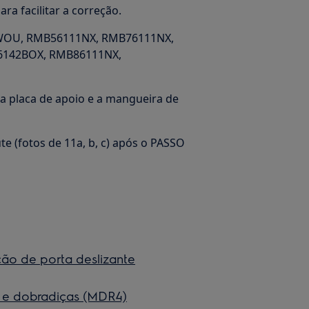
a facilitar a correção.
0WOU, RMB56111NX, RMB76111NX,
6142BOX, RMB86111NX,
 a placa de apoio e a mangueira de
e (fotos de 11a, b, c) após o PASSO
ção de porta deslizante
s e dobradiças (MDR4)