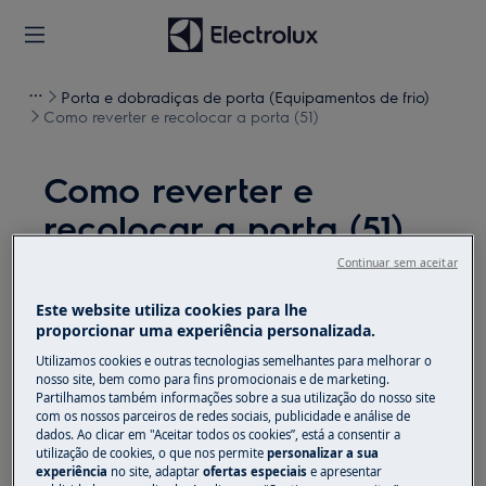
Porta e dobradiças de porta (Equipamentos de frio)
Como reverter e recolocar a porta (51)
Como reverter e
recolocar a porta (51)
Continuar sem aceitar
Solução
Este website utiliza cookies para lhe
Antes de qualquer operação de manutenção,
proporcionar uma experiência personalizada.
desligue o aparelho e retire a ficha da
tomada.
Utilizamos cookies e outras tecnologias semelhantes para melhorar o
nosso site, bem como para fins promocionais e de marketing.
Sempre tome cuidado ao mover os aparelhos, para
Partilhamos também informações sobre a sua utilização do nosso site
com os nossos parceiros de redes sociais, publicidade e análise de
os aparelhos pesados são necessárias duas pessoas
dados. Ao clicar em "Aceitar todos os cookies”, está a consentir a
para movê-los.
utilização de cookies, o que nos permite
personalizar a sua
experiência
no site, adaptar
ofertas especiais
e apresentar