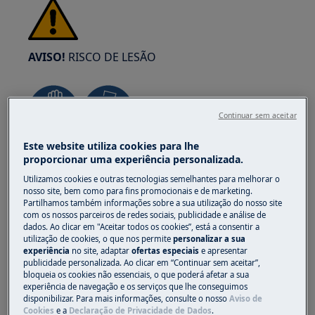
AVISO!
RISCO DE LESÃO
Continuar sem aceitar
Este website utiliza cookies para lhe
Tenha sempre cuidado ao mover
proporcionar uma experiência personalizada.
eletrodomésticos. Para os aparelhos pesados é
Utilizamos cookies e outras tecnologias semelhantes para melhorar o
mais seguro que sejam duas pessoas a movê-
nosso site, bem como para fins promocionais e de marketing.
los. Utilize sempre luvas de proteção e calçado
Partilhamos também informações sobre a sua utilização do nosso site
com os nossos parceiros de redes sociais, publicidade e análise de
de segurança. Use luvas de proteção em todos
dados. Ao clicar em "Aceitar todos os cookies”, está a consentir a
os momentos para se proteger de cortes
utilização de cookies, o que nos permite
personalizar a sua
provenientes de arestas afiadas.
experiência
no site, adaptar
ofertas especiais
e apresentar
publicidade personalizada. Ao clicar em “Continuar sem aceitar”,
bloqueia os cookies não essenciais, o que poderá afetar a sua
experiência de navegação e os serviços que lhe conseguimos
disponibilizar. Para mais informações, consulte o nosso
Aviso de
Cookies
e a
Declaração de Privacidade de Dados
.