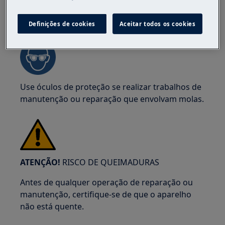
AVISO!
RISCO DE LESÃO OCULAR
Definições de cookies
Aceitar todos os cookies
Use óculos de proteção se realizar trabalhos de
manutenção ou reparação que envolvam molas.
ATENÇÃO!
RISCO DE QUEIMADURAS
Antes de qualquer operação de reparação ou
manutenção, certifique-se de que o aparelho
não está quente.