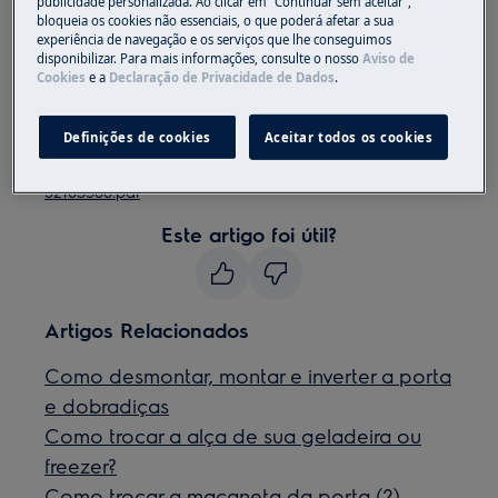
Sempre use luvas de segurança e calçados fechados.
publicidade personalizada. Ao clicar em “Continuar sem aceitar”,
bloqueia os cookies não essenciais, o que poderá afetar a sua
experiência de navegação e os serviços que lhe conseguimos
Observe que o reparo automático ou não
disponibilizar. Para mais informações, consulte o nosso
Aviso de
profissional pode ter consequências de segurança se
Cookies
e a
Declaração de Privacidade de Dados
.
não for feito corretamente
Definições de cookies
Aceitar todos os cookies
Como mudar a maçaneta da porta
52183588.pdf
Este artigo foi útil?
Artigos Relacionados
Como desmontar, montar e inverter a porta
e dobradiças
Como trocar a alça de sua geladeira ou
freezer?
Como trocar a maçaneta da porta (2)