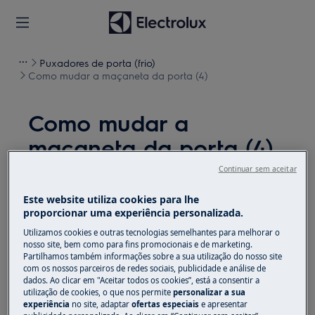
Puxadores de porta (frio)
Como mudar a maçaneta da porta (4)
Como mudar a
maçaneta da porta (4)
Continuar sem aceitar
Solução
Este website utiliza cookies para lhe
Antes de qualquer operação de manutenção,
proporcionar uma experiência personalizada.
desligue o aparelho e retire a ficha da
tomada.
Utilizamos cookies e outras tecnologias semelhantes para melhorar o
nosso site, bem como para fins promocionais e de marketing.
Sempre tome cuidado ao mover os aparelhos, para
Partilhamos também informações sobre a sua utilização do nosso site
com os nossos parceiros de redes sociais, publicidade e análise de
os aparelhos pesados são necessárias duas pessoas
dados. Ao clicar em "Aceitar todos os cookies”, está a consentir a
para movê-los.
utilização de cookies, o que nos permite
personalizar a sua
experiência
no site, adaptar
ofertas especiais
e apresentar