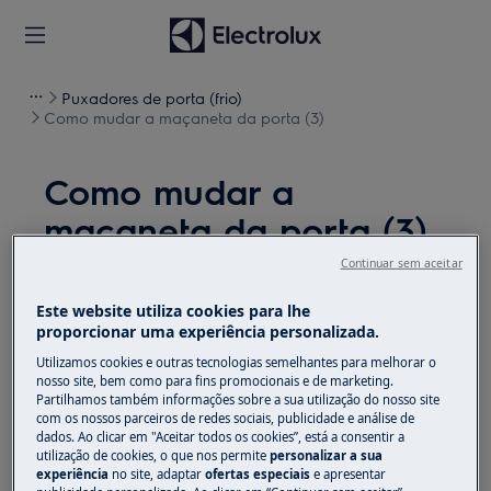
Puxadores de porta (frio)
Como mudar a maçaneta da porta (3)
Como mudar a
maçaneta da porta (3)
Continuar sem aceitar
Solução
Este website utiliza cookies para lhe
Antes de qualquer operação de manutenção,
proporcionar uma experiência personalizada.
desligue o aparelho e retire a ficha da
tomada.
Utilizamos cookies e outras tecnologias semelhantes para melhorar o
nosso site, bem como para fins promocionais e de marketing.
Sempre tome cuidado ao mover os aparelhos, para
Partilhamos também informações sobre a sua utilização do nosso site
com os nossos parceiros de redes sociais, publicidade e análise de
os aparelhos pesados são necessárias duas pessoas
dados. Ao clicar em "Aceitar todos os cookies”, está a consentir a
para movê-los.
utilização de cookies, o que nos permite
personalizar a sua
experiência
no site, adaptar
ofertas especiais
e apresentar