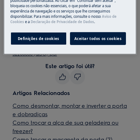
Sempre use luvas de segurança e calçados fechados.
publicidade personalizada. Ao clicar em “Continuar sem aceitar”,
bloqueia os cookies não essenciais, o que poderá afetar a sua
experiência de navegação e os serviços que lhe conseguimos
Observe que o reparo automático ou não
disponibilizar. Para mais informações, consulte o nosso
Aviso de
profissional pode ter consequências de segurança se
Cookies
e a
Declaração de Privacidade de Dados
.
não for feito corretamente
Definições de cookies
Aceitar todos os cookies
Como mudar a maçaneta da porta
52206006 (QDO) .pdf
Este artigo foi útil?
Artigos Relacionados
Como desmontar, montar e inverter a porta
e dobradiças
Como trocar a alça de sua geladeira ou
freezer?
Como trocar a maçaneta da porta (2)