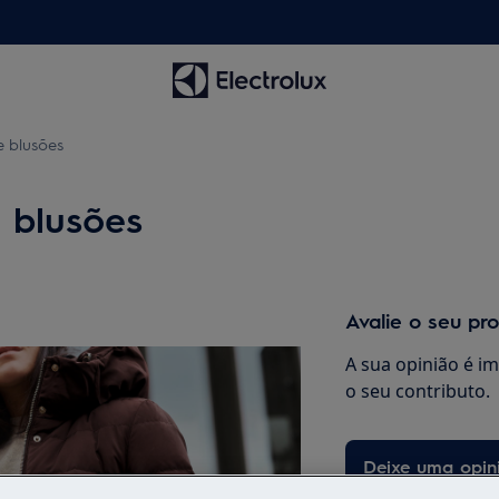
 blusões
 blusões
Avalie o seu pr
A sua opinião é i
o seu contributo.
Deixe uma opin