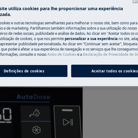
Con
ite utiliza cookies para lhe proporcionar uma experiência
izada.
cookies e outras tecnologias semelhantes para melhorar o nosso site, bem como para 
s e de marketing. Partilhamos também informações sobre a sua utilização do nosso 
A adição de bolas de secagem ao
iros de redes sociais, publicidade e análise de dados. Ao clicar em "Aceitar todos os co
 as penas se amontoem nos cantos
utilização de cookies, o que nos permite
personalizar a sua experiência
no site, ad
 apresentar publicidade personalizada. Ao clicar em “Continuar sem aceitar”, bloqueia
 aconchegado.
o que poderá afetar a sua experiência de navegação e os serviços que lhe conseguimos 
nformações, consulte o nosso
Aviso de Cookies
e a
Declaração de Privacidade de 
Definições de cookies
Aceitar todos os cookie