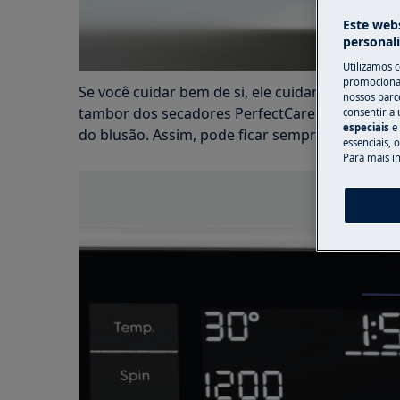
Este webs
personal
Utilizamos 
promocionai
Se você cuidar bem de si, ele cuidará de você. 
nossos parce
tambor dos secadores PerfectCare impede que
consentir a 
especiais
e
do blusão. Assim, pode ficar sempre quente e
essenciais, 
Para mais i