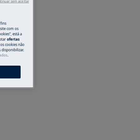
tinuar sem aceitar
fins
site com os
okies”, está a
aptar
ofertas
 os cookies não
disponibilizar.
Dados
.
s