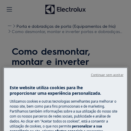
Porta e dobradiças de porta (Equipamentos de frio)
Como desmontar, montar e inverter portas e dobradiças
(5)
Como desmontar,
montar e inverter
portas e dobradiças (5)
Continuar sem aceitar
Solução
Este website utiliza cookies para lhe
proporcionar uma experiência personalizada.
Antes de qualquer operação de manutenção,
Utilizamos cookies e outras tecnologias semelhantes para melhorar o
desligue o aparelho e retire a ficha da
tomada.
nosso site, bem como para fins promocionais e de marketing.
Partilhamos também informações sobre a sua utilização do nosso site
Sempre tome cuidado ao mover os aparelhos, para
com os nossos parceiros de redes sociais, publicidade e análise de
dados. Ao clicar em "Aceitar todos os cookies”, está a consentir a
os aparelhos pesados são necessárias duas pessoas
utilização de cookies, o que nos permite
personalizar a sua
para movê-los.