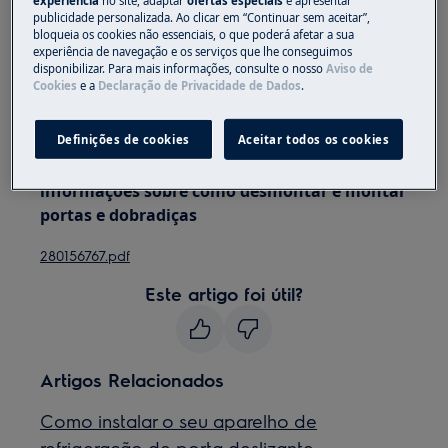
experiência
no site, adaptar
ofertas especiais
e apresentar
publicidade personalizada. Ao clicar em “Continuar sem aceitar”,
bloqueia os cookies não essenciais, o que poderá afetar a sua
Sempre use luvas de segurança e calçados fechados.
experiência de navegação e os serviços que lhe conseguimos
disponibilizar. Para mais informações, consulte o nosso
Aviso de
Observe que o reparo automático ou não
Cookies
e a
Declaração de Privacidade de Dados
.
profissional pode ter consequências de segurança se
não for feito corretamente
Definições de cookies
Aceitar todos os cookies
As instruções das portas reversas fornecem
informações sobre como desmontar e montar
portas e dobradiças
280156767.pdf
Este artigo foi útil?
Artigos Relacionados
Como instalar o seu aparelho de
refrigeração de porta deslizante