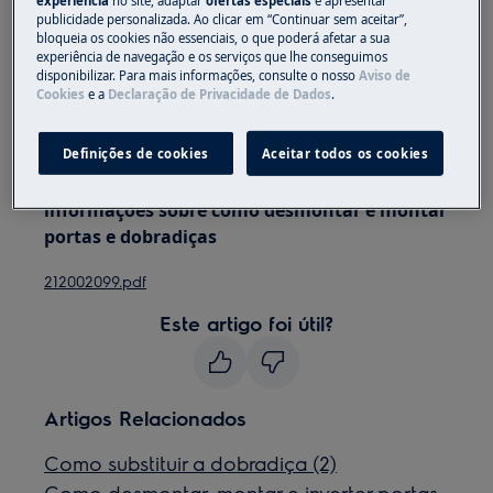
experiência
no site, adaptar
ofertas especiais
e apresentar
publicidade personalizada. Ao clicar em “Continuar sem aceitar”,
bloqueia os cookies não essenciais, o que poderá afetar a sua
Sempre use luvas de segurança e calçados fechados.
experiência de navegação e os serviços que lhe conseguimos
disponibilizar. Para mais informações, consulte o nosso
Aviso de
Observe que o reparo automático ou não
Cookies
e a
Declaração de Privacidade de Dados
.
profissional pode ter consequências de segurança se
não for feito corretamente
Definições de cookies
Aceitar todos os cookies
As instruções das portas reversas fornecem
informações sobre como desmontar e montar
portas e dobradiças
212002099.pdf
Este artigo foi útil?
Artigos Relacionados
Como substituir a dobradiça (2)
Como desmontar, montar e inverter portas