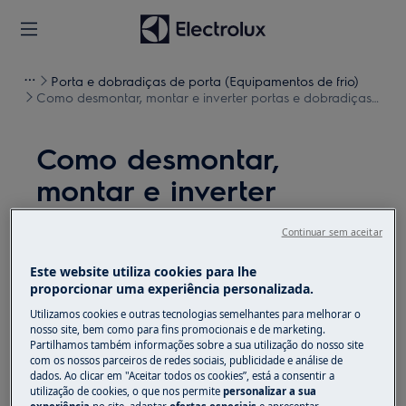
Porta e dobradiças de porta (Equipamentos de frio)
Como desmontar, montar e inverter portas e dobradiças
(2)
Como desmontar,
montar e inverter
portas e dobradiças (2)
Continuar sem aceitar
Solução
Este website utiliza cookies para lhe
proporcionar uma experiência personalizada.
Antes de qualquer operação de manutenção,
Utilizamos cookies e outras tecnologias semelhantes para melhorar o
desligue o aparelho e retire a ficha da
tomada.
nosso site, bem como para fins promocionais e de marketing.
Partilhamos também informações sobre a sua utilização do nosso site
Sempre tome cuidado ao mover os aparelhos, para
com os nossos parceiros de redes sociais, publicidade e análise de
dados. Ao clicar em "Aceitar todos os cookies”, está a consentir a
os aparelhos pesados são necessárias duas pessoas
utilização de cookies, o que nos permite
personalizar a sua
para movê-los.