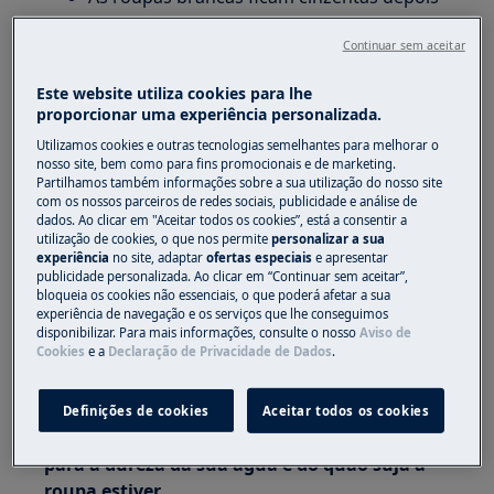
da lavagem
Continuar sem aceitar
Aplica-se a:
Este website utiliza cookies para lhe
Máquina de lavar de carregamento
proporcionar uma experiência personalizada.
frontal/de lavar e secar
Utilizamos cookies e outras tecnologias semelhantes para melhorar o
Máquina de lavar roupa de carregar por
nosso site, bem como para fins promocionais e de marketing.
Partilhamos também informações sobre a sua utilização do nosso site
cima
com os nossos parceiros de redes sociais, publicidade e análise de
dados. Ao clicar em "Aceitar todos os cookies”, está a consentir a
Resolução:
utilização de cookies, o que nos permite
personalizar a sua
experiência
no site, adaptar
ofertas especiais
e apresentar
1. Separe sempre a roupa branca e lave-a
publicidade personalizada. Ao clicar em “Continuar sem aceitar”,
separadamente das outras cores
bloqueia os cookies não essenciais, o que poderá afetar a sua
experiência de navegação e os serviços que lhe conseguimos
disponibilizar. Para mais informações, consulte o nosso
Aviso de
2. Use detergente destinado a roupa branca
Cookies
e a
Declaração de Privacidade de Dados
.
(contêm agentes de branqueamento tais
como percarbonato de sódio)
Definições de cookies
Aceitar todos os cookies
3. Use a quantidade correta de detergente
para a dureza da sua água e do quão suja a
roupa estiver