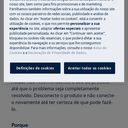
Solução
nosso site, bem como para fins promocionais e de marketing.
Partilhamos também informações sobre a sua utilização do nosso site
1. Entre em contato com um Centro de Serviço
com os nossos parceiros de redes sociais, publicidade e análise de
dados. Ao clicar em "Aceitar todos os cookies”, está a consentir a
Autorizado.
utilização de cookies, o que nos permite
personalizar a sua
experiência
no site, adaptar
ofertas especiais
e apresentar
Recomenda-se a visita de um de nossos
publicidade personalizada. Ao clicar em “Continuar sem aceitar”,
provedores de serviço aprovados.
bloqueia os cookies não essenciais, o que poderá afetar a sua
experiência de navegação e os serviços que lhe conseguimos
disponibilizar. Para mais informações, consulte o nosso
Aviso de
Anote o código de erro relatado e mencione-o
Cookies
e a
Declaração de Privacidade de Dados
.
quando solicitar um engenheiro. Isso não
resolverá seu problema, mas ajudará nosso
Definições de cookies
Aceitar todos os cookies
engenheiro a identificar a causa do problema.
Aviso:
Não recomendamos o uso do produto
até que o problema seja completamente
resolvido. Desconecte o produto e não conecte-
o novamente até ter certeza de que pode fazê-
lo.
Porque