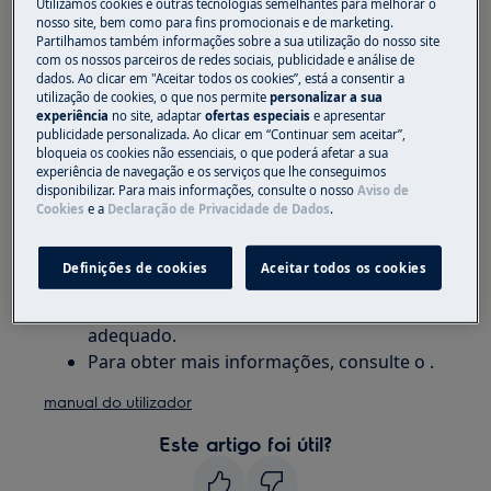
Utilizamos cookies e outras tecnologias semelhantes para melhorar o
fogão de livre instalação com placa elétrica
nosso site, bem como para fins promocionais e de marketing.
Partilhamos também informações sobre a sua utilização do nosso site
placa de indução encastrada
com os nossos parceiros de redes sociais, publicidade e análise de
fogão de livre instalação com placa de
dados. Ao clicar em "Aceitar todos os cookies”, está a consentir a
utilização de cookies, o que nos permite
personalizar a sua
indução
experiência
no site, adaptar
ofertas especiais
e apresentar
publicidade personalizada. Ao clicar em “Continuar sem aceitar”,
Resolução:
bloqueia os cookies não essenciais, o que poderá afetar a sua
experiência de navegação e os serviços que lhe conseguimos
1. Se activar esta função, pode obter o grau
disponibilizar. Para mais informações, consulte o nosso
Aviso de
Cookies
e a
Declaração de Privacidade de Dados
.
de cozedura necessário em menos tempo.
A função selecciona o grau de cozedura
Definições de cookies
Aceitar todos os cookies
mais elevado durante algum tempo e
depois diminui para o grau de cozedura
adequado.
Para obter mais informações, consulte o .
manual do utilizador
Este artigo foi útil?