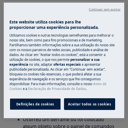
placa elétrica integrada
Continuar sem aceitar
fogão de instalação livre com placa elétrica
placa de indução encastrada
Este website utiliza cookies para lhe
fogão de instalação livre com placa de
proporcionar uma experiência personalizada.
indução
Utilizamos cookies e outras tecnologias semelhantes para melhorar o
nosso site, bem como para fins promocionais e de marketing.
Resolução:
Partilhamos também informações sobre a sua utilização do nosso site
com os nossos parceiros de redes sociais, publicidade e análise de
1. A mensagem ""—"" indica que a função de
dados. Ao clicar em "Aceitar todos os cookies”, está a consentir a
utilização de cookies, o que nos permite
personalizar a sua
desligar automático está a funcionar
experiência
no site, adaptar
ofertas especiais
e apresentar
publicidade personalizada. Ao clicar em “Continuar sem aceitar”,
A função de desligar automático desativa
bloqueia os cookies não essenciais, o que poderá afetar a sua
experiência de navegação e os serviços que lhe conseguimos
automaticamente a placa se:
disponibilizar. Para mais informações, consulte o nosso
Aviso de
Cookies
e a
Declaração de Privacidade de Dados
.
Todas as zonas de cozedura estiverem
desativadas
Definições de cookies
Aceitar todos os cookies
Após a ativação da placa, não é definido
qualquer grau de cozedura.
Ocorreu um derrame ou foi colocado
algum objeto sobre o painel de comandos