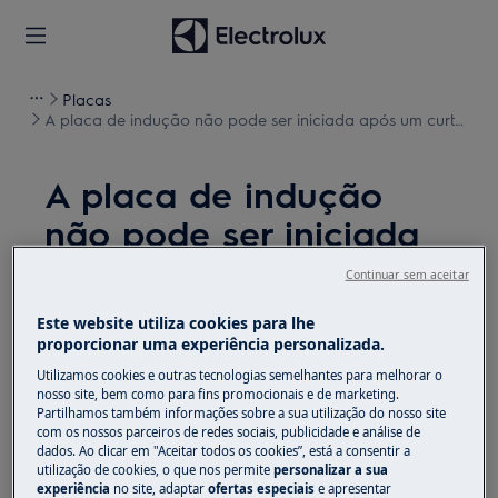
Placas
A placa de indução não pode ser iniciada após um curto-
circuito
A placa de indução
não pode ser iniciada
após um curto-circuito
Continuar sem aceitar
Problema
Este website utiliza cookies para lhe
proporcionar uma experiência personalizada.
A placa de indução não pode ser iniciada
Utilizamos cookies e outras tecnologias semelhantes para melhorar o
após um curto-circuito
nosso site, bem como para fins promocionais e de marketing.
Partilhamos também informações sobre a sua utilização do nosso site
com os nossos parceiros de redes sociais, publicidade e análise de
Aplica-se a
dados. Ao clicar em "Aceitar todos os cookies”, está a consentir a
utilização de cookies, o que nos permite
personalizar a sua
Placa de indução
experiência
no site, adaptar
ofertas especiais
e apresentar