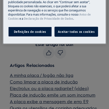
publicidade personalizada. Ao clicar em “Continuar sem aceitar”,
bloqueia os cookies não essenciais, o que poderá afetar a sua
Solução
experiência de navegação e os serviços que lhe conseguimos
disponibilizar. Para mais informações, consulte o nosso
Aviso de
Verifique o fusível na caixa de fusíveis ou
Cookies
e a
Declaração de Privacidade de Dados
.
no interruptor RCD.
Se esta dica não ajudar, entre em contato
Definições de cookies
Aceitar todos os cookies
com um serviço autorizado
Este artigo foi útil?
Artigos Relacionados
A minha placa / fogão não liga
Como limpar a placa de indução
Electrolux ou a placa radiante? (vídeo)
Placa de indução emite um som incomum
A placa exibe a mensagem de erro E9
Quais os utensílios de cozinha adequados