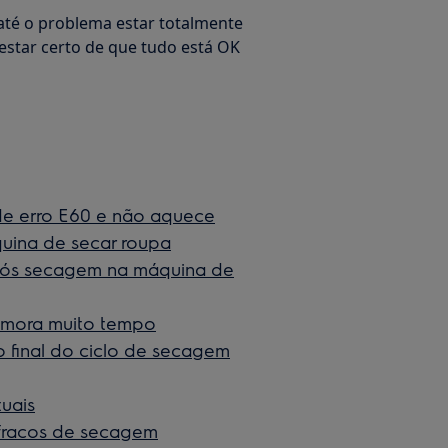
é o problema estar totalmente
 estar certo de que tudo está OK
de erro E60 e não aquece
uina de secar roupa
pós secagem na máquina de
emora muito tempo
 final do ciclo de secagem
uais
fracos de secagem