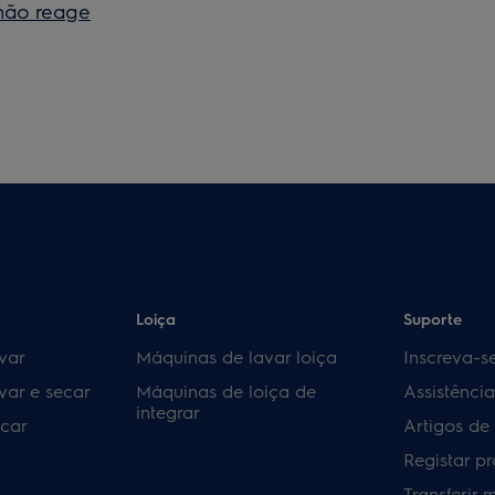
 não reage
Loiça
Suporte
var
Máquinas de lavar loiça
Inscreva-s
var e secar
Máquinas de loiça de
Assistênci
integrar
car
Artigos de
Registar p
Transferir 