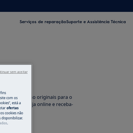
Serviços de reparação
Suporte e Assistência Técnica
tinuar sem aceitar
rios
fins
de substituição originais para o
site com os
okies”, está a
co na nossa loja online e receba-
aptar
ofertas
 sua casa.
 os cookies não
disponibilizar.
Dados
.
ne