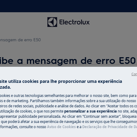
ensagem de erro E50
ibe a mensagem de erro E50
Con
ite utiliza cookies para lhe proporcionar uma experiência
izada.
Peças e acessó
cookies e outras tecnologias semelhantes para melhorar o nosso site, bem como para 
Encontre as peças 
s e de marketing. Partilhamos também informações sobre a sua utilização do nosso 
iros de redes sociais, publicidade e análise de dados. Ao clicar em "Aceitar todos os co
erro E50. Indica um problema no
seu eletrodomésti
utilização de cookies, o que nos permite
personalizar a sua experiência
no site, ad
os diretamente em
 apresentar publicidade personalizada. Ao clicar em “Continuar sem aceitar”, bloqueia
o que poderá afetar a sua experiência de navegação e os serviços que lhe conseguimos 
nformações, consulte o nosso
Aviso de Cookies
e a
Declaração de Privacidade de 
Para a loja onli