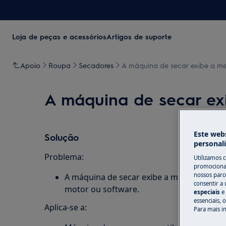
Loja de peças e acessórios
Artigos de suporte
Apoio
Roupa
Secadores
A máquina de secar exibe a m
A máquina de secar ex
Este webs
Solução
personal
Problema:
Utilizamos 
promocionai
nossos parce
A máquina de secar exibe a mensagem de 
consentir a 
motor ou software.
especiais
e
essenciais, 
Aplica-se a:
Para mais i