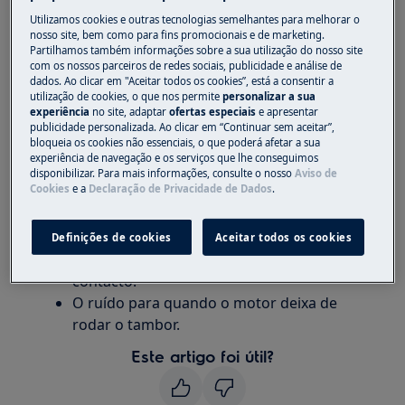
Utilizamos cookies e outras tecnologias semelhantes para melhorar o
Máquina de lavar com carregamento
nosso site, bem como para fins promocionais e de marketing.
frontal (encastrável e de instalação livre)
Partilhamos também informações sobre a sua utilização do nosso site
Máquina de lavar de carregar pelo topo
com os nossos parceiros de redes sociais, publicidade e análise de
dados. Ao clicar em "Aceitar todos os cookies”, está a consentir a
utilização de cookies, o que nos permite
personalizar a sua
Resolução:
experiência
no site, adaptar
ofertas especiais
e apresentar
publicidade personalizada. Ao clicar em “Continuar sem aceitar”,
1. É normal que uma máquina de lavar emita
bloqueia os cookies não essenciais, o que poderá afetar a sua
um zumbido durante a lavagem.
experiência de navegação e os serviços que lhe conseguimos
disponibilizar. Para mais informações, consulte o nosso
Aviso de
Cookies
e a
Declaração de Privacidade de Dados
.
Muitas máquinas de lavar fazem este tipo
de ruído, que tem origem no motor.
O motor tem partes internas móveis que
Definições de cookies
Aceitar todos os cookies
produzem este ruído quanto entram em
contacto.
O ruído para quando o motor deixa de
rodar o tambor.
Este artigo foi útil?