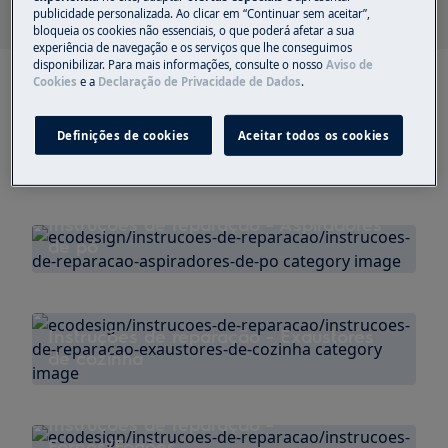
publicidade personalizada. Ao clicar em “Continuar sem aceitar”,
bloqueia os cookies não essenciais, o que poderá afetar a sua
experiência de navegação e os serviços que lhe conseguimos
disponibilizar. Para mais informações, consulte o nosso
Aviso de
Cookies
e a
Declaração de Privacidade de Dados
.
Instruções de reparação - Aparelhos de
refrigeração (frigoríficos e
Definições de cookies
Aceitar todos os cookies
congeladores)
Instruções de reparação - Aspiradores
de pó
Instruções de reparação - Exaustores
de cozinha
Instruções de reparação -
Fornos/Fogões