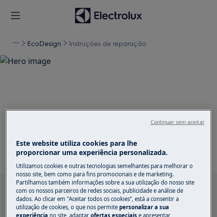
EcoDesign
Instruções de reparação
Apoio a Instruções de
reparação
Continuar sem aceitar
Este website utiliza cookies para lhe
proporcionar uma experiência personalizada.
Utilizamos cookies e outras tecnologias semelhantes para melhorar o
nosso site, bem como para fins promocionais e de marketing.
Partilhamos também informações sobre a sua utilização do nosso site
Pesquise entre os nossos artigos de suporte
com os nossos parceiros de redes sociais, publicidade e análise de
dados. Ao clicar em "Aceitar todos os cookies”, está a consentir a
utilização de cookies, o que nos permite
personalizar a sua
experiência
no site, adaptar
ofertas especiais
e apresentar