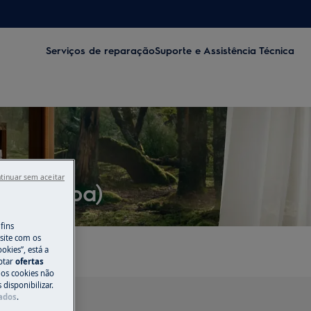
Serviços de reparação
Suporte e Assistência Técnica
tinuar sem aceitar
var roupa)
fins
site com os
okies”, está a
aptar
ofertas
 os cookies não
disponibilizar.
Dados
.