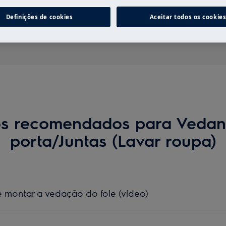
Pesquise entre os nossos artigos de suporte
Definições de cookies
Aceitar todos os cookie
os recomendados para Vedan
porta/Juntas (Lavar roupa)
montar a vedação do fole (vídeo)