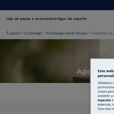
Loja de peças e acessórios
Artigos de suporte
Apoio
EcoDesign
EcoDesign-Lavar Roupa
Vedantes de 
Apoio a V
Este webs
personal
Utilizamos 
promocionai
nossos parce
consentir a 
especiais
e
essenciais, 
Para mais i