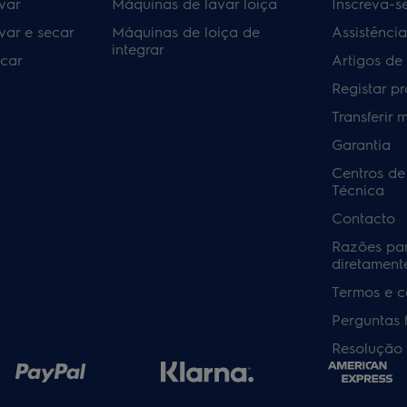
var
Máquinas de lavar loiça
Inscreva-s
var e secar
Máquinas de loiça de
Assistênci
integrar
car
Artigos de
Registar p
Transferir 
Garantia
Centros de
Técnica
Contacto
Razões pa
diretamente
Termos e c
Perguntas 
Resolução 