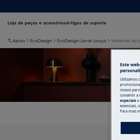
Loja de peças e acessórios
Artigos de suporte
Apoio
EcoDesign
EcoDesign-Lavar Louça
Vedantes da p
Este webs
personal
Utilizamos 
Apoio
promocionai
nossos parce
consentir a 
especiais
e
essenciais, 
Para mais i