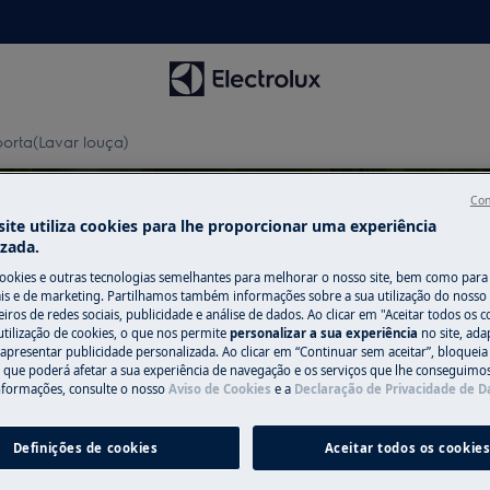
orta(Lavar louça)
Con
ite utiliza cookies para lhe proporcionar uma experiência
izada.
cookies e outras tecnologias semelhantes para melhorar o nosso site, bem como para 
 a Vedantes da porta(Lavar 
s e de marketing. Partilhamos também informações sobre a sua utilização do nosso 
iros de redes sociais, publicidade e análise de dados. Ao clicar em "Aceitar todos os co
utilização de cookies, o que nos permite
personalizar a sua experiência
no site, ad
 apresentar publicidade personalizada. Ao clicar em “Continuar sem aceitar”, bloqueia
o que poderá afetar a sua experiência de navegação e os serviços que lhe conseguimos 
nformações, consulte o nosso
Aviso de Cookies
e a
Declaração de Privacidade de 
Definições de cookies
Aceitar todos os cookie