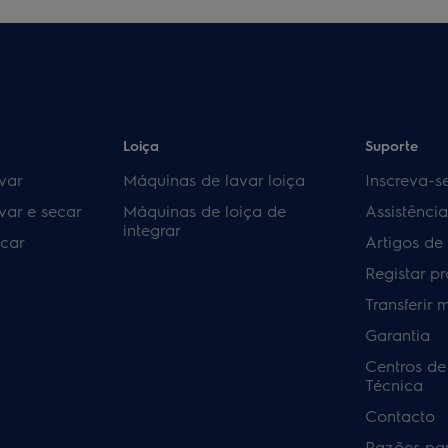
Loiça
Suporte
var
Máquinas de lavar loiça
Inscreva-s
var e secar
Máquinas de loiça de
Assistênci
integrar
car
Artigos de
Registar p
Transferir 
Garantia
Centros de
Técnica
Contacto
Razões pa