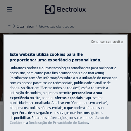
Cozinhar
Gavetas de vácuo
Continuar sem aceitar
Este website utiliza cookies para lhe
proporcionar uma experiência personalizada.
Apoio a Gavetas de vácuo
Utilizamos cookies e outras tecnologias semelhantes para melhorar o
nosso site, bem como para fins promocionais e de marketing.
Partilhamos também informações sobre a sua utilização do nosso site
com os nossos parceiros de redes sociais, publicidade e análise de
dados. Ao clicar em "Aceitar todos os cookies”, está a consentir a
utilização de cookies, o que nos permite
personalizar a sua
experiência
no site, adaptar
ofertas especiais
e apresentar
publicidade personalizada. Ao clicar em “Continuar sem aceitar”,
bloqueia os cookies não essenciais, o que poderá afetar a sua
experiência de navegação e os serviços que lhe conseguimos
Pesquise entre os nossos artigos de suporte
disponibilizar. Para mais informações, consulte o nosso
Aviso de
Cookies
e a
Declaração de Privacidade de Dados
.