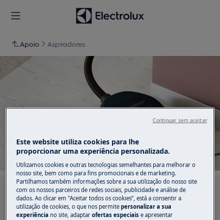
Apoio
Aspiradores
Apoio a Aspiradores
Continuar sem aceitar
Este website utiliza cookies para lhe
proporcionar uma experiência personalizada.
Utilizamos cookies e outras tecnologias semelhantes para melhorar o
nosso site, bem como para fins promocionais e de marketing.
Partilhamos também informações sobre a sua utilização do nosso site
com os nossos parceiros de redes sociais, publicidade e análise de
Pesquise entre os nossos artigos de suporte
dados. Ao clicar em "Aceitar todos os cookies”, está a consentir a
utilização de cookies, o que nos permite
personalizar a sua
experiência
no site, adaptar
ofertas especiais
e apresentar